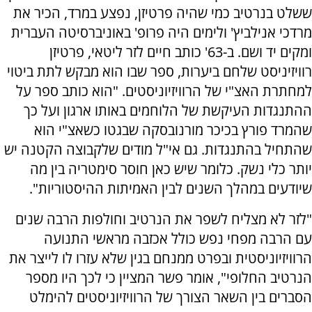
ששלט בנרטיב כמי שהיה פרטיזן, נפצע במרד, הכיר את
מרדכי אנילביץ' ולימים היה פרופ' באוניברסיטה העברית
ומקים יד ושם. ב-63' כותב חיים לזר ליטאי, פרטיזן
רוויזיניסט שלחם ביערות, ספר שבו הוא מבקש לתת ביטוי
למחתרת האצ"י של הרוויזיוניסטים. "הוא כותב ספר על
ההתנגדות העיקשת של הלוחמים באותו ארגון ועל כך
שהמרד פורץ בכיכר מורנובסקה שבגטו כשאצ"י הוא
שהתחיל בהתנגדות. גם אי"ל מודים שלקבוצה הקטנה יש
יותר כלי נשק. כלומר שיש כאן חוסר סימטריה בין מה
שיודעים במהלך השנים לבין האמיתות ההיסטוריות".
"לזר לא מצליח לשפר את הנרטיב וחולפות הרבה שנים
עם הרבה מפחי נפש כולל אכזבה מראשי התנועה
הרוויזיוניסטית ובפרט ממנחם בגין שלא עזרו לו לייצר את
הנרטיב החלופי", אומר פשר המציין כי לכך היו מספר
הסברים בין השאר הצורך של הרוויזיוניסטים להימלט