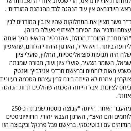
למחתרת או ליודנראט, הרי שכעת, אחרי התאבדותו של
ראש היודנראט אין עוד הנהגה לבד מהנהגת המורדים".
ד"ר פשר מציין את המחלוקות שהיו אז בין המורדים לבין
עצמם ומזכיר את הסירוב לשיתוף פעולה ביניהן.
"המחתרת המוכרת מכולם, שהנרטיב הראשי הפך אותה
לידועה ביותר, היא אי"ל, הארגון היהודי הלוחם, שהאפיון
שלה היה תנועות סוציאליסטיות, החלוץ, פועלי ציון
שמאל, השומר הצעיר, פועלי ציון ועוד, חבורה שמנתה
כשבע מאות לוחמים ובראשם מרדכי אנילביץ' ואנטק
צוקרמן. אמנם לא הייתה בינם לבין עצמם הסכמה רעיונית
ביחס לציונות, אבל הייתה הסכמה שהולכים תחת הנהגה
אחת".
מהעבר האחר, הייתה "קבוצה נוספת שמנתה כ-250
לוחמים והם האצ"י, הארגון הצבאי יהודי, הרוויזיוניסטים
המזוהים עם ז'בוטינסקי. בראשם פבל פרנקל ובקבוצה הזו