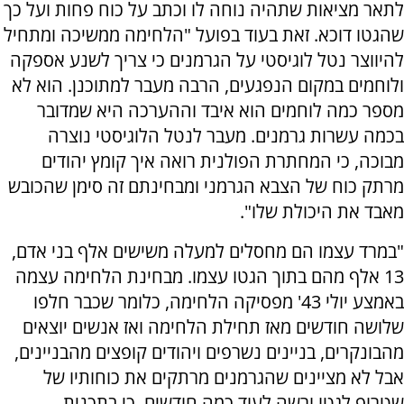
לתאר מציאות שתהיה נוחה לו וכתב על כוח פחות ועל כך
שהגטו דוכא. זאת בעוד בפועל "הלחימה ממשיכה ומתחיל
להיווצר נטל לוגיסטי על הגרמנים כי צריך לשנע אספקה
ולוחמים במקום הנפגעים, הרבה מעבר למתוכנן. הוא לא
מספר כמה לוחמים הוא איבד וההערכה היא שמדובר
בכמה עשרות גרמנים. מעבר לנטל הלוגיסטי נוצרה
מבוכה, כי המחתרת הפולנית רואה איך קומץ יהודים
מרתק כוח של הצבא הגרמני ומבחינתם זה סימן שהכובש
מאבד את היכולת שלו".
"במרד עצמו הם מחסלים למעלה משישים אלף בני אדם,
13 אלף מהם בתוך הגטו עצמו. מבחינת הלחימה עצמה
באמצע יולי 43' מפסיקה הלחימה, כלומר שכבר חלפו
שלושה חודשים מאז תחילת הלחימה ואז אנשים יוצאים
מהבונקרים, בניינים נשרפים ויהודים קופצים מהבניינים,
אבל לא מציינים שהגרמנים מרתקים את כוחותיו של
שטרופ לגטו ורשה לעוד כמה חודשים, כי בתכנית