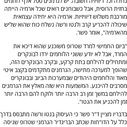
גדולה וכל דיוויזיה חשובה. יש לגרמנים 700 אלף לוחמים
בחזית הרוסית, אבל כשבוחנים רואים שכל ארמיה הייתה
מורכבת משלוש דיוויזיות. ארמיה היא יחידה עצמאית
שיכולה להכריע קרב ולגטו ורשה נשלח כוח שהוא שליש
מהארמיה", אומר פשר.
"ביום החמישי למרד שטרופ משוכנע שהוא דיכא את
המרד, אבל לא יודע ששני הלוחמים ירדו לבונקרים
ומתחילים להילחם בתת קרקע, ובקרב הבונקרים הזה,
שהופך למערכה מתישה, הגרמנים מתקדמים בקצב איטי
מאוד והלוחמים היהודים שבמערכות הביוב ובבונקרים
מסרבים להיכנע. המשמעות היא שזה מאלץ את הגרמנים
להילחם במשך זמן רב הרבה יותר ולוקח להם הרבה יותר
זמן להכניע את הגטו".
בדבריו מציין ד"ר פשר כי העיסוק בגטו ורשה מתבסס בדרך
כלל על הדו"חות שכתב הבריגדיר הגרמני שטרופ שניסה