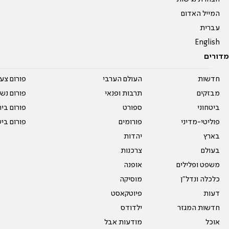
המייל האדום
עברית
English
מדורים
חדשות
העולם הערבי
פורום צע
מבזקים
תרבות ופנאי
פורום נשו
ביטחוני
ספורט
פורום בי
פוליטי-מדיני
פורומים
פורום בי
בארץ
יהדות
בעולם
צרכנות
משפט ופלילים
אופנה
כלכלה ונדל"ן
מוסיקה
דעות
פיוטקאסט
חדשות המגזר
ילדודס
אוכל
מודעות אבל