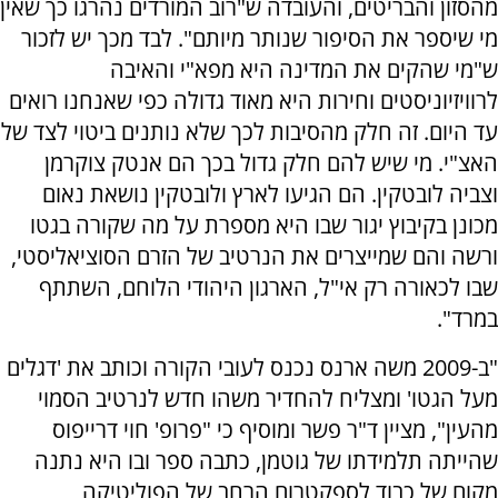
מהסזון והבריטים, והעובדה ש"רוב המורדים נהרגו כך שאין
מי שיספר את הסיפור שנותר מיותם". לבד מכך יש לזכור
ש"מי שהקים את המדינה היא מפא"י והאיבה
לרוויזיוניסטים וחירות היא מאוד גדולה כפי שאנחנו רואים
עד היום. זה חלק מהסיבות לכך שלא נותנים ביטוי לצד של
האצ"י. מי שיש להם חלק גדול בכך הם אנטק צוקרמן
וצביה לובטקין. הם הגיעו לארץ ולובטקין נושאת נאום
מכונן בקיבוץ יגור שבו היא מספרת על מה שקורה בגטו
ורשה והם שמייצרים את הנרטיב של הזרם הסוציאליסטי,
שבו לכאורה רק אי"ל, הארגון היהודי הלוחם, השתתף
במרד".
"ב-2009 משה ארנס נכנס לעובי הקורה וכותב את 'דגלים
מעל הגטו' ומצליח להחדיר משהו חדש לנרטיב הסמוי
מהעין", מציין ד"ר פשר ומוסיף כי "פרופ' חוי דרייפוס
שהייתה תלמידתו של גוטמן, כתבה ספר ובו היא נתנה
מקום של כבוד לספקטרום הרחב של הפוליטיקה