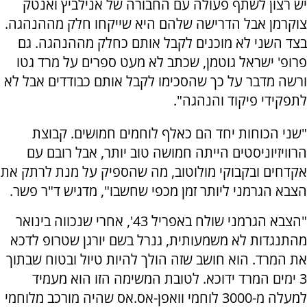
יש רצון לשתף פעולה עם החבורה של אנילביץ ואנטק
צוקרמן אבל הדרישה שלהם היא שייקחו חלק מההנהגה.
בצד השני לא מוכנים לקבל אותם כחלק מההנהגה. גם
פרופ' ישראל גוטמן, שכתב לא מעט ספרים על מרד גטו
ורשה מדבר על כך שהסכימו לקבל אותם כבודדים אבל לא
לתפקידי פיקוד והנהגה".
"שני הכוחות יחד הם כאלף לוחמים חמושים. קבוצת
הרוויזיוניסטים הייתה חמושה טוב יותר, אבל רובם עם
אקדחים ובקבוקי מולוטוב, מה שהספיק על מנת לרתק את
הצבא הגרמני ליותר זמן מכפי שחשבו", מדגיש ד"ר פשר.
"הצבא הגרמני שולח באפריל 43', אחרי שנכווה בינואר
מהתנגדות לא משמעותית, גנרל בשם יורגן שטרופ לדכא
את המרד. הוא חושב שזה הולך להיות טיול ובטוח שבתוך
3 ימים המרד ידוכא. לטובת המשימה הזו הוא מעמיד
למעלה מ-3000 לוחמי וואפן-אס.אס שהיה מורכב מלוחמי