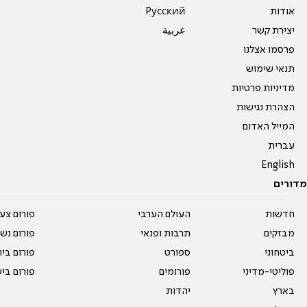
אודות
Pусский
יצירת קשר
عربية
פרסמו אצלנו
תנאי שימוש
מדיניות פרטיות
הצהרת נגישות
המייל האדום
עברית
English
מדורים
חדשות
העולם הערבי
פורום צע
מבזקים
תרבות ופנאי
פורום נשו
ביטחוני
ספורט
פורום בי
פוליטי-מדיני
פורומים
פורום בי
בארץ
יהדות