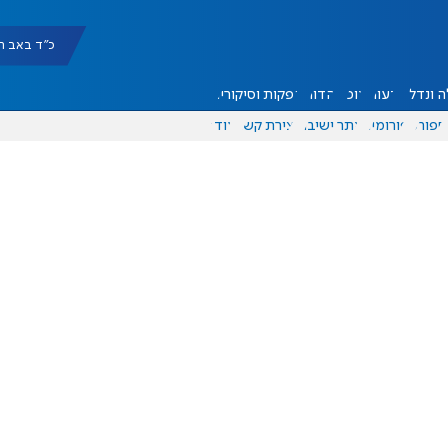
כ"ד באב תשפ"ו |
 ונדל"ן
דעות
אוכל
יהדות
הפקות וסיקורים
ספורט
פורומים
אתר ישיבה
יצירת קשר
עוד