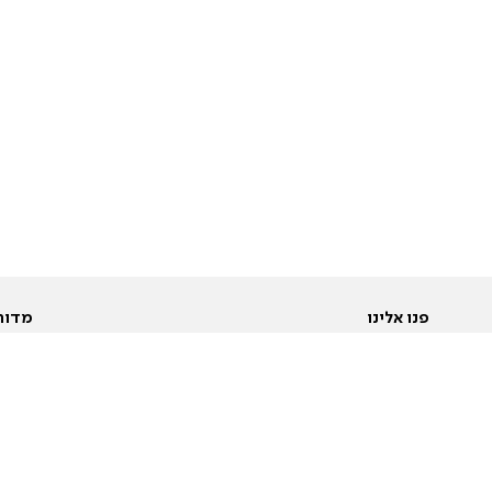
פנו אלינו
מדור
אודות
Pусский
חד
יצירת קשר
عربية
מב
פרסמו אצלנו
בי
תנאי שימוש
פו
מדיניות פרטיות
בא