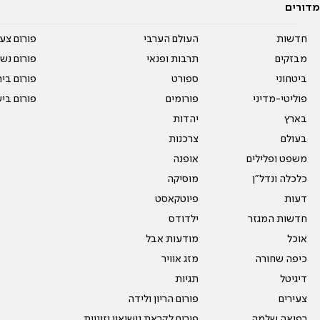
מדורים
חדשות
העולם הערבי
פורום צע
מבזקים
תרבות ופנאי
פורום נשו
ביטחוני
ספורט
פורום בי
פוליטי-מדיני
פורומים
פורום בי
בארץ
יהדות
בעולם
צרכנות
משפט ופלילים
אופנה
כלכלה ונדל"ן
מוסיקה
דעות
פיוטקאסט
חדשות המגזר
ילדודס
אוכל
מודעות אבל
כיפה שחורה
מזג אוויר
דיגיטל
תגיות
צעירים
פורום הריון ולידה
רפואה שלמה
פורום לקראת נישואין וזוגיות