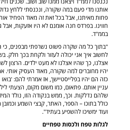
נכנסנו לממ"ד ויצאנו ממנו שוב ושוב. שכנים חילו
אותנו מדי פעם במה שקורה, ונכנסתי ללחץ גדול.
פחות מאיתנו, אבל בכל זאת זה מאוד הפחיד אות
חווינו. בפרדס חנה אומנם לא היו אזעקות, אבל 
בממ"ד.
"בתוך כל מה שקרה פשוט נשרפתי מבפנים, כי ה
לחשוב איך אני יכולה לעזור ולקחת בכך חלק. בשל
אצלנו, כך שהיו אצלנו לא מעט ילדים. הרצון ל
יהיו מחוברים למה שקורה, מאוד העסיק אותי. א
כזה הם יהיו בפלייסטיישן', אז אמרתי להם: 'בואו 
עניין אותם. פתאום, כמו משום מקום, הצעתי לילד
שלהם נדלקות. וכך, ממש בנקודה הזו, נולד המיז
כולל בתוכו – הספר, האתר, קבצי השמע וכמובן 
ועוד ימשיכו להשפיע בעתיד".
לגלות טפח ולכסות טפחיים