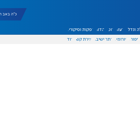
כ"ה באב תשפ"ו |
 ונדל"ן
דעות
אוכל
יהדות
הפקות וסיקורים
ספורט
פורומים
אתר ישיבה
יצירת קשר
עוד