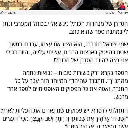
ישראל רוזנברג
צילום: ללא
הסדרן של מנהרות הכותל ניגש אליי בכותל המערבי ונתן
לי במתנה ספר שהוא כתב.
שמי ישראל רוזנברג, הוא הציג את עצמו, עבדתי במשך
שנים בהייטק בארצות הברית, עשיתי עלייה, והיום בגילי
אני גאה להיות הסדרן של הכותל!
הספר נקרא "רק בשורות טובות – נבואות נחמה
מהתנ"ך". מתברר שהיהודי המיוחד הזה עבר על כל
התנ"ך, ואסף את כל הפסוקים האופטימיים לספר אחד
מרגש.
התחלתי לדפדף. יש פסוקים שמתארים את העליות לארץ:
"וְשָׁב ה' אֱלֹהֶיךָ אֶת שְׁבוּתְךָ וְרִחֲמֶךָ וְשָׁב וְקִבֶּצְךָ מִכָּל הָעַמִּים
אֲשֶׁר הֱפִיצְךָ ה' אֱלֹהֶיךָ שָׁמָּה".