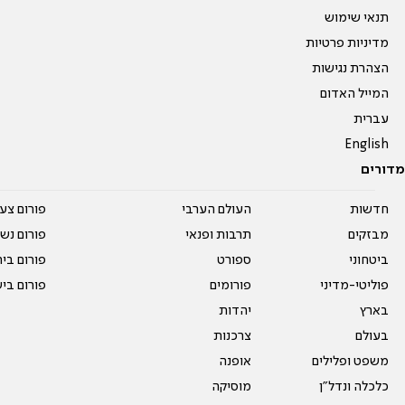
תנאי שימוש
מדיניות פרטיות
הצהרת נגישות
המייל האדום
עברית
English
מדורים
חדשות
העולם הערבי
פורום צע
מבזקים
תרבות ופנאי
פורום נשו
ביטחוני
ספורט
פורום בי
פוליטי-מדיני
פורומים
פורום בי
בארץ
יהדות
בעולם
צרכנות
משפט ופלילים
אופנה
כלכלה ונדל"ן
מוסיקה