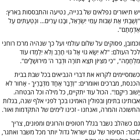
יש תיאורים נפלאים של בנייה, נטיעה והתבססות בארץ:
"וְשַׁבְתִּי אֶת שְׁבוּת עַמִּי יִשְׂרָאֵל, וּבָנוּ עָרִים... וּנְטַעְתִּים עַל
אַדְמָתָם".
וכמובן, פסוקים על שלום עולמי ועל כך שנהיה מרכז רוחני
לכל העולם: "לֹא יִשָּׂא גוֹי אֶל גּוֹי חֶרֶב וְלֹא יִלְמְדוּ עוֹד
מִלְחָמָה", "כִּי מִצִּיּוֹן תֵּצֵא תוֹרָה וּדְבַר ה' מִירוּשָׁלָ͏ִים".
כשמסיימים לקרוא את דברי הנביאים בכל שבת בבית
הכנסת, מברכים ואומרים: "וְדָבָר אֶחָד מִדְּבָרֶיךָ - אָחור לא
יָשׁוּב רֵיקָם!". הכול עוד יתקיים, כל מילה וכל הבטחה.
אבותינו בתימן ובפולין האמינו בכך לפני אלף שנה, בגלות
החשוכה והמרה, ואנחנו - זכינו לימים של התקדמות ואור.
גם כשהלב נשבר בגלל חטופים והרוגים ומפונים, צריך
לזכור: הסיפור של עם ישראל גדול יותר מכל משבר ואתגר,