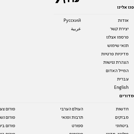
פנו אלינו
אודות
Pусский
יצירת קשר
عربية
פרסמו אצלנו
תנאי שימוש
מדיניות פרטיות
הצהרת נגישות
המייל האדום
עברית
English
מדורים
חדשות
העולם הערבי
פורום צע
מבזקים
תרבות ופנאי
פורום נשו
ביטחוני
ספורט
פורום בי