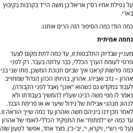
על נפילת אחיו רס"ן אריאל בן משה הי"ד בקרבות בקיבוץ
בארי.
כמה הוד! כמה הסיפור הזה הרים אותנו.
נחמה אמיתית
מעניין שבדיוק התלבטות זו, עד כמה לתת מקום לצער
פרטי לעומת הערך הכללי, כבר עלתה בעבר. רק לפני
כמה פרשות קראנו איך שביום חנוכת המשכן, מתו שני בני
אהרון – נדב ואביהו. אהרון, בהיותו הכהן הגדול שמחוייב
לעבוד במקדש גם כשהוא "אונן" (אבל לפני הקבורה),
נאמר לו מפי משה רבינו שעליו להמשיך בעבודתו ולא
לנהוג מנהגי אבילות של גידול שיער או או פרימת הבגד.
לאחר מכן דנו ביניהם משה ואהרון עד כמה שייך הוראה זו.
עד כמה יש "למתוח" את התפקיד הכללי-לאומי של אהרון
(על פי רש"י, ויקרא, י', יב'-כ'). מצד אחד, אפשר לטעון שזה