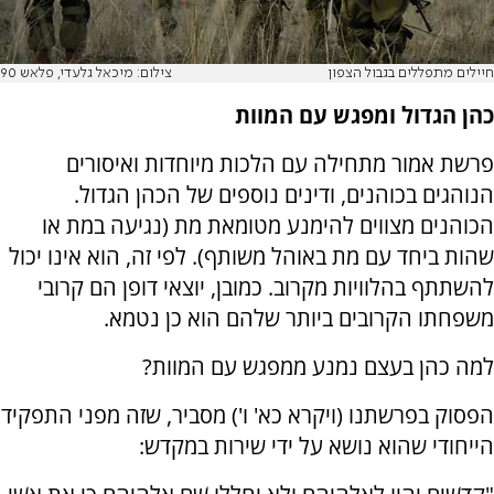
חיילים מתפללים בגבול הצפון
צילום: מיכאל גלעדי, פלאש 90
כהן הגדול ומפגש עם המוות
פרשת אמור מתחילה עם הלכות מיוחדות ואיסורים
הנוהגים בכוהנים, ודינים נוספים של הכהן הגדול.
הכוהנים מצווים להימנע מטומאת מת (נגיעה במת או
שהות ביחד עם מת באוהל משותף). לפי זה, הוא אינו יכול
להשתתף בהלוויות מקרוב. כמובן, יוצאי דופן הם קרובי
משפחתו הקרובים ביותר שלהם הוא כן נטמא.
למה כהן בעצם נמנע ממפגש עם המוות?
הפסוק בפרשתנו (ויקרא כא' ו') מסביר, שזה מפני התפקיד
הייחודי שהוא נושא על ידי שירות במקדש: