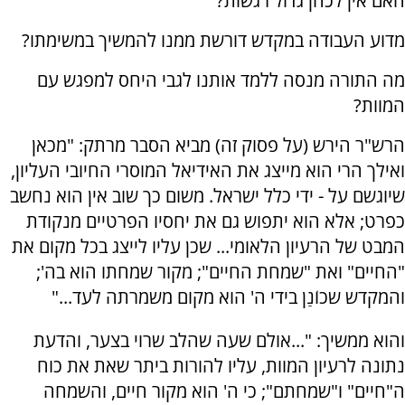
האם אין לכהן גדול רגשות?
מדוע העבודה במקדש דורשת ממנו להמשיך במשימתו?
מה התורה מנסה ללמד אותנו לגבי היחס למפגש עם
המוות?
הרש"ר הירש (על פסוק זה) מביא הסבר מרתק: "מכאן
ואילך הרי הוא מייצג את האידיאל המוסרי החיובי העליון,
שיוגשם על - ידי כלל ישראל. משום כך שוב אין הוא נחשב
כפרט; אלא הוא יתפוש גם את יחסיו הפרטיים מנקודת
המבט של הרעיון הלאומי... שכן עליו לייצג בכל מקום את
"החיים" ואת "שמחת החיים"; מקור שמחתו הוא בה';
והמקדש שכוֹנַן בידי ה' הוא מקום משמרתה לעד..."
והוא ממשיך: "...אולם שעה שהלב שרוי בצער, והדעת
נתונה לרעיון המוות, עליו להורות ביתר שאת את כוח
ה"חיים" ו"שמחתם"; כי ה' הוא מקור חיים, והשמחה