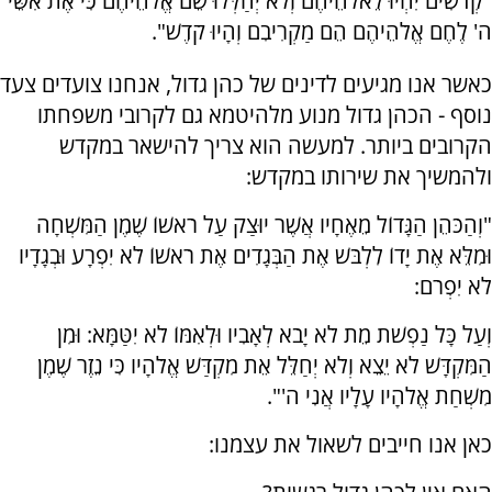
"קְדֹשִׁים יִהְיוּ לֵאלֹהֵיהֶם וְלֹא יְחַלְּלוּ שֵׁם אֱלֹהֵיהֶם כִּי אֶת אִשֵּׁי
ה' לֶחֶם אֱלֹהֵיהֶם הֵם מַקְרִיבִם וְהָיוּ קֹדֶשׁ".
כאשר אנו מגיעים לדינים של כהן גדול, אנחנו צועדים צעד
נוסף - הכהן גדול מנוע מלהיטמא גם לקרובי משפחתו
הקרובים ביותר. למעשה הוא צריך להישאר במקדש
ולהמשיך את שירותו במקדש:
"וְהַכֹּהֵן הַגָּדוֹל מֵאֶחָיו אֲשֶׁר יוּצַק עַל רֹאשׁוֹ שֶׁמֶן הַמִּשְׁחָה
וּמִלֵּא אֶת יָדוֹ לִלְבֹּשׁ אֶת הַבְּגָדִים אֶת רֹאשׁוֹ לֹא יִפְרָע וּבְגָדָיו
לֹא יִפְרֹם:
וְעַל כָּל נַפְשֹׁת מֵת לֹא יָבֹא לְאָבִיו וּלְאִמּוֹ לֹא יִטַּמָּא: וּמִן
הַמִּקְדָּשׁ לֹא יֵצֵא וְלֹא יְחַלֵּל אֵת מִקְדַּשׁ אֱלֹהָיו כִּי נֵזֶר שֶׁמֶן
מִשְׁחַת אֱלֹהָיו עָלָיו אֲנִי ה'".
כאן אנו חייבים לשאול את עצמנו: