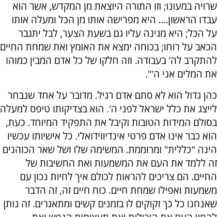
שרויה במעונו; וזו התורה היוצאת מן המקדש, אשר הוא
עבדו הראשון.... היא מפרישה אותו מן הכל ומעלה אותו
על הכל; היא מגינה עליו גם בשעת הצער, לבל יתגבר
הכאב על רוחו; בכוחה ימצא את האומץ ואת שמחת החיים
להתקרב לה' בעבודה. וזה חלקו של כל אדם המבין כמוהו
את המלים אני ה'".
כהן גדול הוא לא סתם אדם רגיל. מדובר על אחד שנבחר
לייצג את כלל ישראל לפני ה'. הוא בצדיקותו טיפס למעלה
בסולם המידות הטובות וקיבל את התפקיד המיוחד. כעת,
הוא כבר אינו אדם פרטי אינדיווידואלי. כל אישיותו עכשיו
הינה "כללית" ומרוממת. המשימה שלו ושל שאר הכוהנים
זה ללמד את העם את המשמעות ואת החשיבות של
החיים. הם צריכים להראות לכולם איך לחיות נכון עם
משמעות ואפילו שמחת חיים. כוח חיים זה, זה הדבר
שאנחנו כל כך זקוקים לו בזמנים קשים ומתאגרים. זה נותן