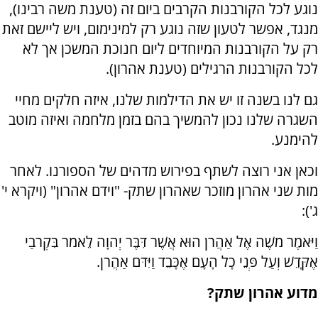
נוגע לכל הקורבנות הקרבים ביום זה (טענת משה רבינו),
מנגד, אפשר לטעון שזה נוגע רק למינימום, ויש ליישם זאת
רק על הקורבנות המיוחדים ליום חנוכת המשכן אך לא
לכל הקורבנות הרגילים (טענת אהרון).
גם לנו בשנה זו יש את הדילמות שלנו, איזה חלקים מחיי
השגרה שלנו נכון להמשיך בהם בזמן מלחמה ואיזה מוטב
להימנע.
וכאן אני רוצה לשתף בפירוש מדהים של הספורנו. לאחר
מות שני אהרון מוזכר שאהרון שתק- "וידם אהרון" (ויקרא י'
ג'):
וַיֹּאמֶר מֹשֶׁה אֶל אַהֲרֹן הוּא אֲשֶׁר דִּבֶּר יְהוָה לֵאמֹר בִּקְרֹבַי
אֶקָּדֵשׁ וְעַל פְּנֵי כָל הָעָם אֶכָּבֵד וַיִּדֹּם אַהֲרֹן.
מדוע אהרון שתק?