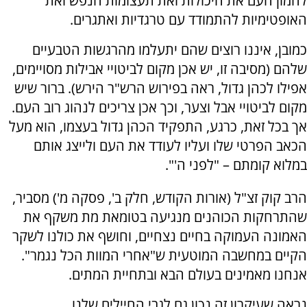
להמון העם את היכולות ואת תעצומות הנפש ואת
האופטימיות להתמודד עם טרגדיות ואתגרים.
כמובן, איננו רוצים שהם יתעלמו מהרגשות הטבעיים
שלהם (מסיבה זו, יש אכן מקום לביטויי אבילות מסויימים,
אפילו לכהן גדול, ראה בפירוש הרש"ר הירש). ברור שיש
מקום לביטויי אבל וצער, וכך אכן צריכים לנהוג רוב העם.
אך בכל זאת, כרגע, התפקיד הכהן גדול בעצמו, הוא מעל
הכאב הפרטי שלו ועליו לעודד את העם ולייצג אותם
במלוא קומתם – "לפני ה'".
הרב קוק זצ"ל (אורות הקודש, חלק ב', פסקה מ') מסביר,
שהתרחקות הכוהנים מנגיעה בטומאת מת משקף את
האמונה העמוקה בחיים נצחיים, וחושף את כולנו לשקר
הקיים במחשבה המוטעית ש"אחרי המוות הכל נגמר".
אנחנו מאמינים בעולם הבא ובתחיית המתים.
נראה שעיקרון זה נכון גם לגבי החיילים שלנו.