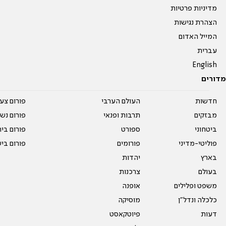
מדיניות פרטיות
הצהרת נגישות
המייל האדום
עברית
English
מדורים
חדשות
העולם הערבי
פורום צע
מבזקים
תרבות ופנאי
פורום נשו
ביטחוני
ספורט
פורום בי
פוליטי-מדיני
פורומים
פורום בי
בארץ
יהדות
בעולם
צרכנות
משפט ופלילים
אופנה
כלכלה ונדל"ן
מוסיקה
דעות
פיוטקאסט