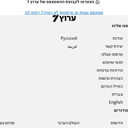
הצטרפו לקבוצת הוואטצאפ של ערוץ 7
מצאתם טעות או פרסומת לא ראויה? דווחו לנו
פנו אלינו
אודות
Pусский
יצירת קשר
عربية
פרסמו אצלנו
תנאי שימוש
מדיניות פרטיות
הצהרת נגישות
המייל האדום
עברית
English
מדורים
חדשות
העולם הערבי
פורום צע