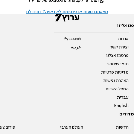
הצטרפו לקבוצת הוואטצאפ של ערוץ 7
מצאתם טעות או פרסומת לא ראויה? דווחו לנו
פנו אלינו
אודות
Pусский
יצירת קשר
عربية
פרסמו אצלנו
תנאי שימוש
מדיניות פרטיות
הצהרת נגישות
המייל האדום
עברית
English
מדורים
חדשות
העולם הערבי
פורום צע