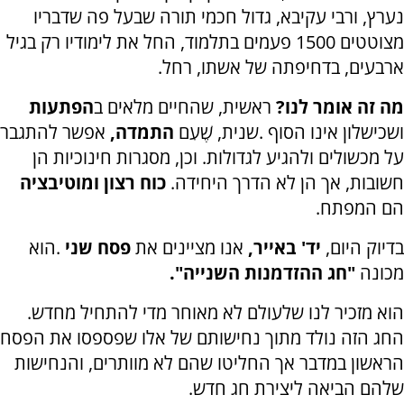
נערץ, ורבי עקיבא,
גדול חכמי תורה שבעל פה שדבריו
מצוטטים 1500 פעמים בתלמוד, החל את לימודיו רק בגיל
ארבעים, בדחיפתה של אשתו, רחל
.
מה זה אומר לנו?
ראשית, שהחיים מלאים ב
הפתעות
ושכישלון אינו הסוף
.
שנית, שֶׁעִם
התמדה,
אפשר להתגבר
על מכשולים ולהגיע לגדולות. וכן, מסגרות חינוכיות הן
חשובות, אך הן לא הדרך היחידה.
כוח רצון ומוטיבציה
הם המפתח
.
בדיוק היום,
יד' באייר,
אנו מציינים את
פסח שני
.
הוא
מכונה
"
חג ההזדמנות השנייה".
הוא מזכיר לנו שלעולם לא מאוחר מדי להתחיל מחדש.
החג הזה נולד מתוך נחישותם של אלו שפספסו את הפסח
הראשון במדבר אך החליטו שהם לא מוותרים, והנחישות
שלהם הביאה ליצירת חג חדש.