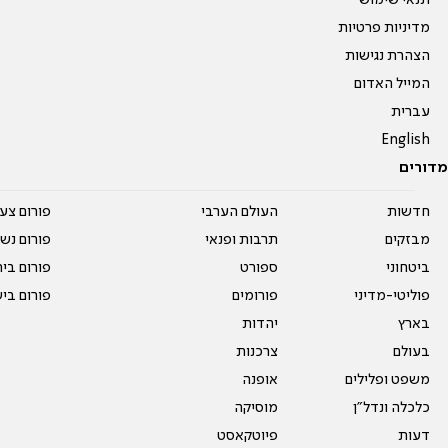
תנאי שימוש
מדיניות פרטיות
הצהרת נגישות
המייל האדום
עברית
English
מדורים
חדשות
העולם הערבי
פורום צע
מבזקים
תרבות ופנאי
פורום נשו
ביטחוני
ספורט
פורום בי
פוליטי-מדיני
פורומים
פורום בי
בארץ
יהדות
בעולם
צרכנות
משפט ופלילים
אופנה
כלכלה ונדל"ן
מוסיקה
דעות
פיוטקאסט