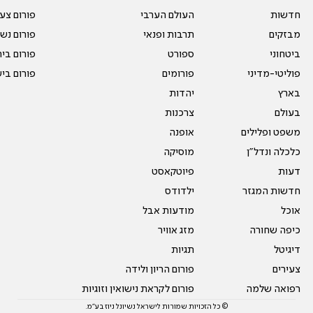
חדשות
העולם הערבי
פורום צע
מבזקים
תרבות ופנאי
פורום נשו
ביטחוני
ספורט
פורום בי
פוליטי-מדיני
פורומים
פורום בי
בארץ
יהדות
בעולם
צרכנות
משפט ופלילים
אופנה
כלכלה ונדל"ן
מוסיקה
דעות
פיוטקאסט
חדשות המגזר
ילדודס
אוכל
מודעות אבל
כיפה שחורה
מזג אוויר
דיגיטל
תגיות
צעירים
פורום הריון ולידה
רפואה שלמה
פורום לקראת נישואין וזוגיות
© כל הזכויות שמורות לישראל נשיונל ניוז בע"מ.