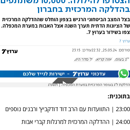
הצטרפו להילולה: 10,000 משתתפים
בהדלקה המרכזית בחברון
בצל המצב הביטחוני הרגיש בצפון הוחלט שההדלקה המרכזית
של הציונות הדתית תערך השנה אצל האבות במערת המכפלה.
צפו בשידור בערוץ 7.
ערוץ 7
פורסם:
25.05.24, 22:32
עודכן:
23:15
ל"ג בעומר
שווה קריאה
על סדר היום
הדלקת ל"ג בעומר המרכזית במערת המכפלה | תשפ"ג
בתוכנית:
23:00 | התוועדות עם הרב דוד דודקביץ' ורבנים נוספים
24:00 | ההדלקה המרכזית למרגלות קברי אבות