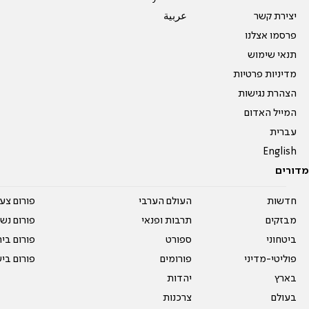
יצירת קשר
عربية
פרסמו אצלנו
תנאי שימוש
מדיניות פרטיות
הצהרת נגישות
המייל האדום
עברית
English
מדורים
חדשות
העולם הערבי
פורום צע
מבזקים
תרבות ופנאי
פורום נשו
ביטחוני
ספורט
פורום בי
פוליטי-מדיני
פורומים
פורום בי
בארץ
יהדות
בעולם
צרכנות