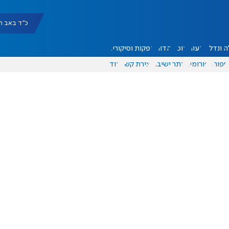
כ"ד באב תשפ"ו |
 ונדל"ן
דעות
אוכל
יהדות
הפקות וסיקורים
ספורט
פורומים
אתר ישיבה
יצירת קשר
עוד