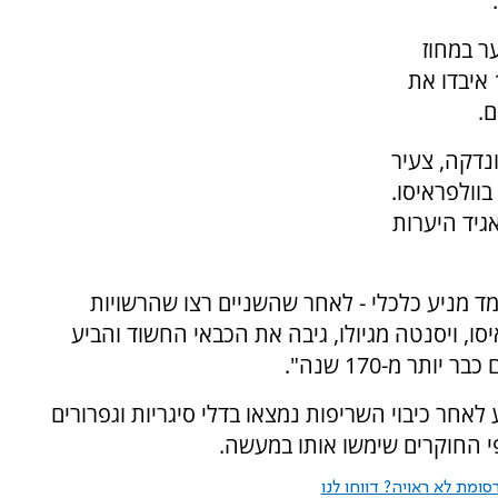
ר במחוז
ולפראיסו שבה נהרגו 137 בני אדם, ועוד 16,000 איבדו את
.
נדקה, צעיר
בוולפראיסו.
גיד היערות
 מניע כלכלי - לאחר שהשניים רצו שהרשויות
יסו, ויסנטה מגיולו, גיבה את הכבאי החשוד והביע
תר מ-170 שנה".
חר כיבוי השריפות נמצאו בדלי סיגריות וגפרורים
י החוקרים שימשו אותו במעשה.
ומת לא ראויה? דווחו לנו