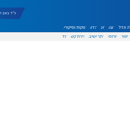
כ"ד באב תשפ"ו |
 ונדל"ן
דעות
אוכל
יהדות
הפקות וסיקורים
ספורט
פורומים
אתר ישיבה
יצירת קשר
עוד