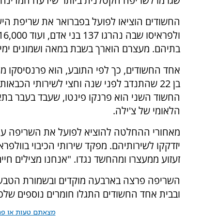
שגרמו לשריפה הקטלנית ביותר שידעה המדינה.
החשודים הוציאו לפועל בפברואר את שריפת היע
בתיהם. מעצרם הוארך בשבת במאה ושמונים ימים
אחד החשודים, כך לפי התובע, הוא פרנסיסקו מו
בן 22 שהתנדב לפני שנה וחצי לשירותי הכבאות 
החשוד השני הוא פרנקו פינטו, שעבד בעבר בתא
הלאומי של צ'ילה.
מאחורי ההחלטה להוציא לפועל את השריפה עמד
יזדקקו לשירותיהם. מפקד שירותי הכיבוי בוולפרא
זעזוע ממעצרו ומהחשד נגדו. "אנחנו מצילים חיים כבר יו
השריפה פרצה בארבעה מוקדים ובשמורת הטבע לא
ובבית אחד החשודים התגלו חומרים נוספים שלפ
מצאתם טעות או פרס