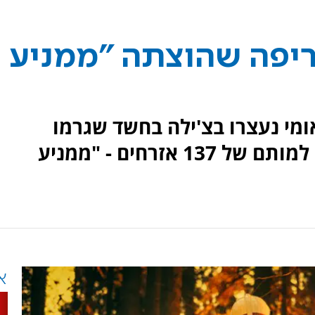
נספו בשריפה שהוצתה "ממניע
ומי נעצרו בצ'ילה בחשד שגרמו
לשריפת היער הקטלנית שגרמה למותם של 137 אזרחים - "ממניע
א