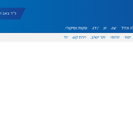
כ"ד באב תשפ"ו |
 ונדל"ן
דעות
אוכל
יהדות
הפקות וסיקורים
ספורט
פורומים
אתר ישיבה
יצירת קשר
עוד