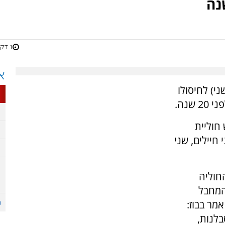
1 דקות
א
י) לחיסולו
נה.
חוליית
חיילים, שני
חוליה
המחבל
ולם. הוא אמר בבוז:
בלנות,