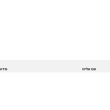
פנו אלינו
מדור
אודות
Pусский
חד
יצירת קשר
عربية
מב
פרסמו אצלנו
בי
תנאי שימוש
פו
מדיניות פרטיות
בא