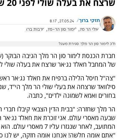
שרצח את בעלה שולי לפני 20 שנה
חזקי ברוך
27.05.24, 8:17
שולי הר מלך
לימור סון הר-מלך
חרבות ברזל
ח"כ לימור סון הר מלך: סגירת מעגל
חברת הכנסת לימור סון הר מלך הגיבה הבוקר (שנ
של המחבל חאלד נג׳אר שרצח את בעלה שולי לפני 20 ש
"צה"ל חיסל הלילה ברפיח את חאלד נג׳אר ראש 
סילוואד שרצחה את בעלי שולי הר מלך הי"ד, שני 
בחורים ואמא לשמונה ילדים", כתבה.
הר מלך שחזרה: "בבית הדין הצבאי קיבלו חברי ה
שבעה מאסרי עולם. אני זוכרת את חאלד נג׳אר 
המתועב, לאחר שנגזרו עליו 7 מאסרי ע
"אתם אומה חלשה! אנחנו אומה חזקה, יש לנו ס