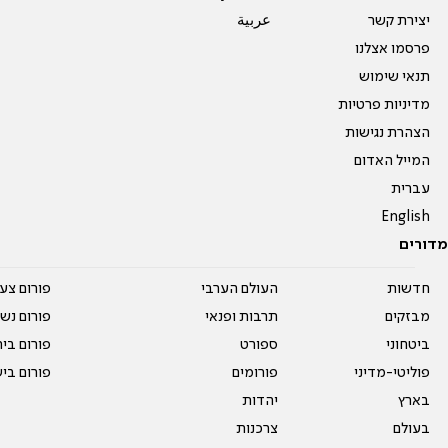
יצירת קשר
عربية
פרסמו אצלנו
תנאי שימוש
מדיניות פרטיות
הצהרת נגישות
המייל האדום
עברית
English
מדורים
חדשות
העולם הערבי
פורום צע
מבזקים
תרבות ופנאי
פורום נשו
ביטחוני
ספורט
פורום בי
פוליטי-מדיני
פורומים
פורום בי
בארץ
יהדות
בעולם
צרכנות