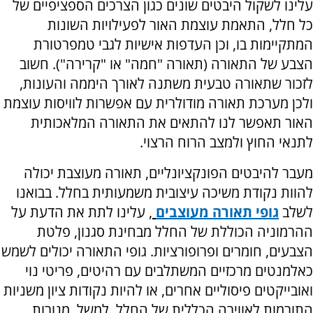
עלינו לשקול היבטים שונים כגון הצרכים הספציפיים של
כל חלל, התאמת עוצמת האור לפעילויות השונות
המתקיימות בו, וכן העדפות אישיות לגבי טמפרטורת
הצבע של התאורה (תאורה "חמה" או "קרירה"). חשוב
לזכור שתאורה טבעית משתנה לאורך היממה והעונות,
ולכן מערכת תאורה מודולרית עם אפשרות לוויסות עוצמת
האור תאפשר לנו להתאים את התאורה המלאכותית
לתנאי החוץ ולמצב הרוח הרצוי.
מעבר להיבטים הפונקציונליים, תאורה מעוצבת יכולה
להוות נקודת משיכה עיצובית משמעותית בחלל. בבואנו
לשלב
גופי תאורה מעוצבים
, עלינו לתת את הדעת על
ההרמוניה הכוללת של החלל מבחינת סגנון, פלטת
הצבעים, חומרים ופרופורציות. גופי התאורה יכולים לשמש
כאלמנטים מרכזיים המשתלבים עם רהיטים, פריטי נוי
ואובייקטים פיסוליים אחרים, או להיות נקודות ציון משניות
התורמות לאווירה הכללית של החלל. למשל, מנורות