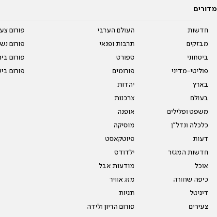
מדורים
חדשות
העולם הערבי
פורום צע
מבזקים
תרבות ופנאי
פורום נשו
ביטחוני
ספורט
פורום בי
פוליטי-מדיני
פורומים
פורום בי
בארץ
יהדות
בעולם
צרכנות
משפט ופלילים
אופנה
כלכלה ונדל"ן
מוסיקה
דעות
פיוטקאסט
חדשות המגזר
ילדודס
אוכל
מודעות אבל
כיפה שחורה
מזג אוויר
דיגיטל
תגיות
צעירים
פורום הריון ולידה