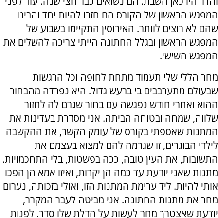
והדר היו כאן השבת. הם נשואים כבר חצי שנה. עוד לפני
המפגש הראשון של הקורס הם חזרו להיות יחד והבינו
שהם לא רוצים לוותר. האירוסין התקיימו בשבוע של
המפגש הראשון ובגלל החתונה הייתי צריכה להשלים את
המפגש השישי.
מחר הללי שלי תעמוד מתחת לחופה וכל הרגשות
שבעולם מתערבבים בי ברעש גדול. היא נפרדה מהבחור
ההוא ואחרי חודש נפגשה עם בחור שגרם לה לחזור
שלווה, שמחה ובטוחה הביתה. אני מסדרת בעדינות את
המתנות שאספתי בקורס של עומק הקשר, את ההקשבה
לילדי הבוגרים, זו שגרמה להם למצוא בעצמם את
התשובות, את העין טובה, ככה בפשטות, בלי התחכמויות.
מתנות שאני יודעת עד כמה הן יקרות, ואיזו אמא הן הפכו
אותי להיות. ליד ערימת המתנות הזו, ואולי בזכותה, נערום
מחר את מתנות החתונה. אני מביטה לעבר המקרר,
יודעת שאצטרך מחר לעשות על הדלת שלו סדר. לפנות