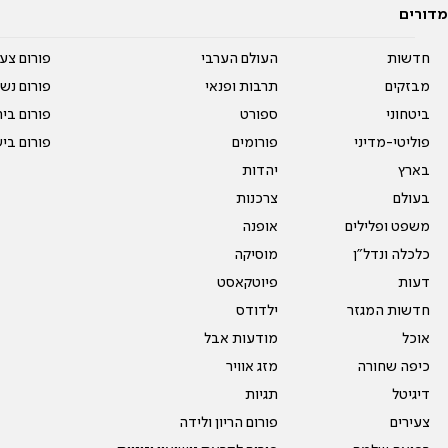
מדורים
חדשות
העולם הערבי
פורום צע
מבזקים
תרבות ופנאי
פורום נשו
ביטחוני
ספורט
פורום בי
פוליטי-מדיני
פורומים
פורום בי
בארץ
יהדות
בעולם
צרכנות
משפט ופלילים
אופנה
כלכלה ונדל"ן
מוסיקה
דעות
פיוטקאסט
חדשות המגזר
ילדודס
אוכל
מודעות אבל
כיפה שחורה
מזג אוויר
דיגיטל
תגיות
צעירים
פורום הריון ולידה