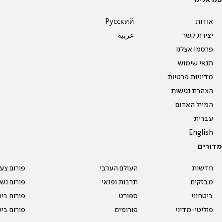
פנו אלינו
אודות
Pусский
יצירת קשר
عربية
פרסמו אצלנו
תנאי שימוש
מדיניות פרטיות
הצהרת נגישות
המייל האדום
עברית
English
מדורים
חדשות
העולם הערבי
פורום צע
מבזקים
תרבות ופנאי
פורום נשו
ביטחוני
ספורט
פורום בי
פוליטי-מדיני
פורומים
פורום בי