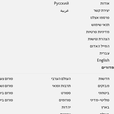
אודות
Pусский
יצירת קשר
عربية
פרסמו אצלנו
תנאי שימוש
מדיניות פרטיות
הצהרת נגישות
המייל האדום
עברית
English
מדורים
חדשות
העולם הערבי
פורום צע
מבזקים
תרבות ופנאי
פורום נשו
ביטחוני
ספורט
פורום בי
פוליטי-מדיני
פורומים
פורום בי
בארץ
יהדות