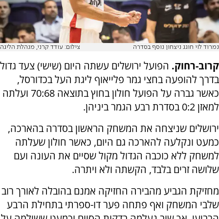
נמרוד לוי חוגג ניצחון נוסף בסדרה
צילום: עודד קרני, מנהלת הליגה
קרוב-רחוק.
הפועל ירושלים עשתה היום (שישי) צעד גדול
בדרך להופעה בחצי גמר פלייאוף ליגת העל בכדורסל,
כאשר גברה על הפועל חולון בחוץ בתוצאה 70:68 ועלתה
למאזן 0:2 בסדרת רבע הגמר ביניהן.
ירושלים שניצחה את המשחק הראשון בסדרה בהארכה,
כמעט ונקלעה להארכה גם היום, כאשר חולון שעלתה
למשחק ללא כוכבה הגדול מקול שסיים את העונה ועם
שלושה זרים בלבד, הקשתה ולא ויתרה.
מחזיקת הגביע מהבירה החזיקה אמנם בהובלה לאורך רוב
שלבי המשחק ואף פתחה פער דו-ספרתי בתחילת הרבע
הרביעי, אך שוב נעלמה בדקות הסיום וכמעט ששילמה על