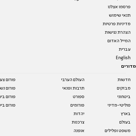
פרסמו אצלנו
תנאי שימוש
מדיניות פרטיות
הצהרת נגישות
המייל האדום
עברית
English
מדורים
חדשות
העולם הערבי
פורום צע
מבזקים
תרבות ופנאי
פורום נשו
ביטחוני
ספורט
פורום בי
פוליטי-מדיני
פורומים
פורום בי
בארץ
יהדות
בעולם
צרכנות
משפט ופלילים
אופנה