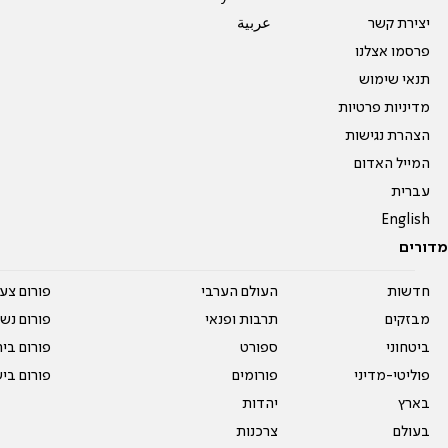
יצירת קשר
عربية
פרסמו אצלנו
תנאי שימוש
מדיניות פרטיות
הצהרת נגישות
המייל האדום
עברית
English
מדורים
חדשות
העולם הערבי
פורום צע
מבזקים
תרבות ופנאי
פורום נשו
ביטחוני
ספורט
פורום בי
פוליטי-מדיני
פורומים
פורום בי
בארץ
יהדות
בעולם
צרכנות