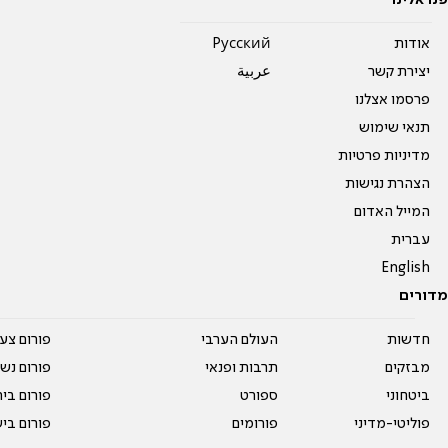
פנו אלינו
אודות
Pусский
יצירת קשר
عربية
פרסמו אצלנו
תנאי שימוש
מדיניות פרטיות
הצהרת נגישות
המייל האדום
עברית
English
מדורים
חדשות
העולם הערבי
פורום צע
מבזקים
תרבות ופנאי
פורום נשו
ביטחוני
ספורט
פורום בי
פוליטי-מדיני
פורומים
פורום בי