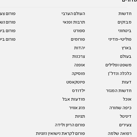
מדורים
חדשות
העולם הערבי
פורום צע
מבזקים
תרבות ופנאי
פורום נשו
ביטחוני
ספורט
פורום בי
פוליטי-מדיני
פורומים
פורום בי
בארץ
יהדות
בעולם
צרכנות
משפט ופלילים
אופנה
כלכלה ונדל"ן
מוסיקה
דעות
פיוטקאסט
חדשות המגזר
ילדודס
אוכל
מודעות אבל
כיפה שחורה
מזג אוויר
דיגיטל
תגיות
צעירים
פורום הריון ולידה
רפואה שלמה
פורום לקראת נישואין וזוגיות