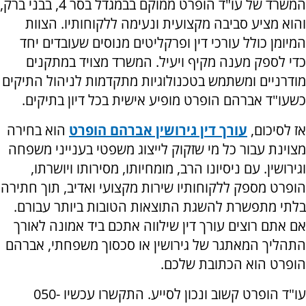
המשרד של עו"ד הופרט ממוקם בבמגדל בסר 4, בבני ברק,
והוא מציע סביבה מקצועית ונעימה ללקוחותיו. הצוות
המיומן כולל עורכי דין ופרקליטים מנוסים שעובדים יחד
כדי לספק מענה מקיף ויעיל. המשרד מצויד במתקנים
מודרניים ומשתמש בטכנולוגיות מתקדמות לניהול התיקים
כשעו"ד אברהם הופרט מופיע אישית בכל דיון בתיקים.
אז לסיכום,
עורך דין גירושין אברהם הופרט
הוא בחירה
מצוינת עבור כל מי שזקוק לייצוג משפטי בענייני משפחה
וגירושין. עם ניסיונו הרב, מומחיותו, מסירותו ויושרתו,
הופרט מספק ללקוחותיו שירות מקצועי ואדיב, תוך חתירה
בלתי מתפשרת להשגת התוצאות הטובות ביותר עבורם.
אם אתם רוצים עורך דין שילווה אתכם ביד אמונה לאורך
התהליך המאתגר של גירושין או סכסוך משפחתי, אברהם
הופרט הוא הכתובת שלכם.
עו"ד הופרט קשוב ונכון לסייע. התקשרו עכשיו 050-