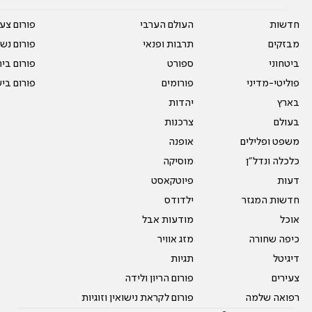
חדשות
העולם הערבי
פורום צע
מבזקים
תרבות ופנאי
פורום נשו
ביטחוני
ספורט
פורום בי
פוליטי-מדיני
פורומים
פורום בי
בארץ
יהדות
בעולם
צרכנות
משפט ופלילים
אופנה
כלכלה ונדל"ן
מוסיקה
דעות
פיוטקאסט
חדשות המגזר
ילדודס
אוכל
מודעות אבל
כיפה שחורה
מזג אוויר
דיגיטל
תגיות
צעירים
פורום הריון ולידה
רפואה שלמה
פורום לקראת נישואין וזוגיות