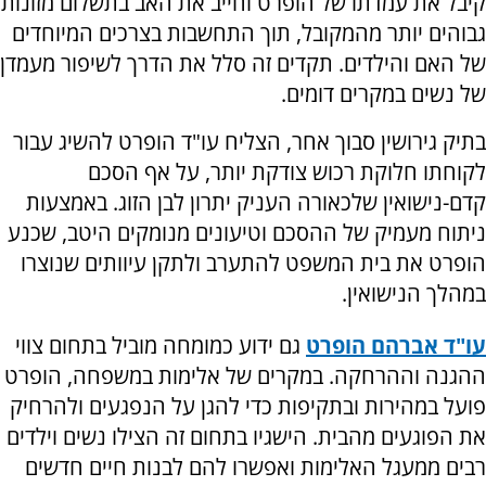
קיבל את עמדתו של הופרט וחייב את האב בתשלום מזונות
גבוהים יותר מהמקובל, תוך התחשבות בצרכים המיוחדים
של האם והילדים. תקדים זה סלל את הדרך לשיפור מעמדן
של נשים במקרים דומים.
בתיק גירושין סבוך אחר, הצליח עו"ד הופרט להשיג עבור
לקוחתו חלוקת רכוש צודקת יותר, על אף הסכם
קדם-נישואין שלכאורה העניק יתרון לבן הזוג. באמצעות
ניתוח מעמיק של ההסכם וטיעונים מנומקים היטב, שכנע
הופרט את בית המשפט להתערב ולתקן עיוותים שנוצרו
במהלך הנישואין.
עו"ד אברהם הופרט
גם ידוע כמומחה מוביל בתחום צווי
ההגנה וההרחקה. במקרים של אלימות במשפחה, הופרט
פועל במהירות ובתקיפות כדי להגן על הנפגעים ולהרחיק
את הפוגעים מהבית. הישגיו בתחום זה הצילו נשים וילדים
רבים ממעגל האלימות ואפשרו להם לבנות חיים חדשים