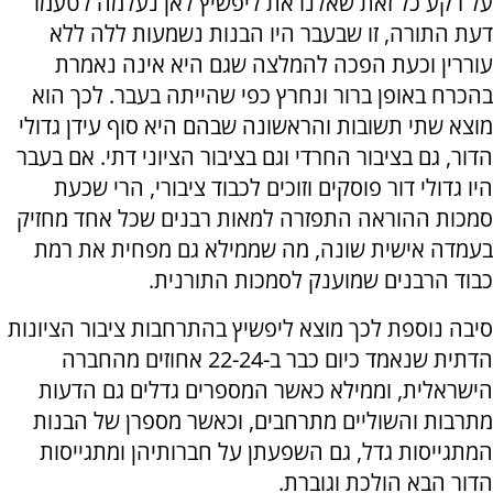
על רקע כל זאת שאלנו את ליפשיץ לאן נעלמה לטעמו
דעת התורה, זו שבעבר היו הבנות נשמעות ללה ללא
עוררין וכעת הפכה להמלצה שגם היא אינה נאמרת
בהכרח באופן ברור ונחרץ כפי שהייתה בעבר. לכך הוא
מוצא שתי תשובות והראשונה שבהם היא סוף עידן גדולי
הדור, גם בציבור החרדי וגם בציבור הציוני דתי. אם בעבר
היו גדולי דור פוסקים וזוכים לכבוד ציבורי, הרי שכעת
סמכות ההוראה התפזרה למאות רבנים שכל אחד מחזיק
בעמדה אישית שונה, מה שממילא גם מפחית את רמת
כבוד הרבנים שמוענק לסמכות התורנית.
סיבה נוספת לכך מוצא ליפשיץ בהתרחבות ציבור הציונות
הדתית שנאמד כיום כבר ב-22-24 אחוזים מהחברה
הישראלית, וממילא כאשר המספרים גדלים גם הדעות
מתרבות והשוליים מתרחבים, וכאשר מספרן של הבנות
המתגייסות גדל, גם השפעתן על חברותיהן ומתגייסות
הדור הבא הולכת וגוברת.