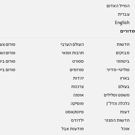
המייל האדום
עברית
English
מדורים
חדשות
העולם הערבי
פורום צע
מבזקים
תרבות ופנאי
פורום נשו
ביטחוני
ספורט
פורום בי
פוליטי-מדיני
פורומים
פורום בי
בארץ
יהדות
בעולם
צרכנות
משפט ופלילים
אופנה
כלכלה ונדל"ן
מוסיקה
דעות
פיוטקאסט
חדשות המגזר
ילדודס
אוכל
מודעות אבל