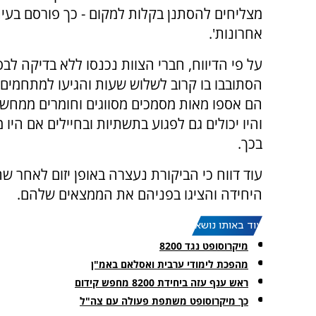
מצליחים להסתנן בקלות למקום - כך פורסם בעיתו
אחרונות'.
על פי הדיווח, חברי הצוות נכנסו ללא בדיקה לבס
הסתובבו בו קרוב לשלוש שעות והגיעו למתחמים 
הם אספו מאות מסמכים מסווגים וחומרים ממחשב
והיו יכולים גם לפגוע בתשתיות ובחיילים אם היו מ
בכך.
עוד דווח כי הביקורת נעצרה באופן יזום לאחר ש
היחידה והציגו בפניהם את הממצאים שלהם.
עוד באותו נושא:
מיקרוסופט נגד 8200
מהפכת לימודי ערבית ואסלאם באמ"ן
ראש ענף עזה ביחידת 8200 מחפש קידום
כך מיקרוסופט משתפת פעולה עם צה"ל