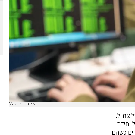
צילום: דובר צה"ל
 צה"ל:
 יחידת
ירים כשהם