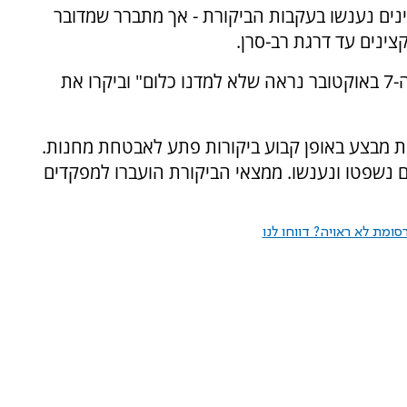
קלות תוקנו וכ-30 חיילים וקצינים נענשו בעקבות הביקורת - אך מתברר שמדובר
קצינים עד דרגת רב-סרן.
גורמים באגף המודיעין טענו כי "חצי שנה אחרי ה-7 באוקטובר נראה שלא למדנו כלום" וביקרו את
ת מבצע באופן קבוע ביקורות פתע לאבטחת מחנות.
ם נשפטו ונענשו. ממצאי הביקורת הועברו למפקדים
ומת לא ראויה? דווחו לנו