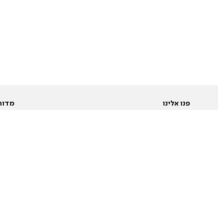
פנו אלינו
מדור
אודות
Pусский
חד
יצירת קשר
عربية
מב
פרסמו אצלנו
בי
תנאי שימוש
פו
מדיניות פרטיות
בא
הצהרת נגישות
בע
המייל האדום
מש