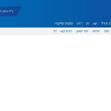
כ"ה באב תשפ"ו |
 ונדל"ן
דעות
אוכל
יהדות
הפקות וסיקורים
ספורט
פורומים
אתר ישיבה
יצירת קשר
עוד