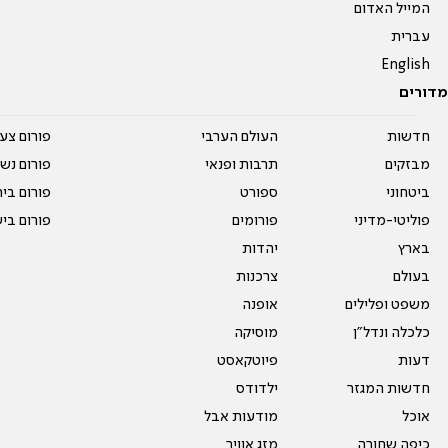
המייל האדום
עברית
English
מדורים
חדשות
העולם הערבי
פורום צע
מבזקים
תרבות ופנאי
פורום נשו
ביטחוני
ספורט
פורום בי
פוליטי-מדיני
פורומים
פורום בי
בארץ
יהדות
בעולם
צרכנות
משפט ופלילים
אופנה
כלכלה ונדל"ן
מוסיקה
דעות
פיוטקאסט
חדשות המגזר
ילדודס
אוכל
מודעות אבל
כיפה שחורה
מזג אוויר