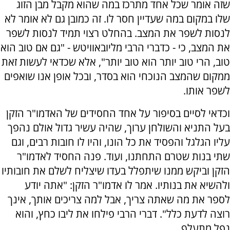
שזה אומר שכל אחד מתרכז במה שהוא מקבל מבן הזוג
שלו במקום במה שעדיין חסר לו. זה כמובן גם לא אומר לא
לנסות לשפר את המצב. בהחלט רצוי תמיד לנסות לשפר
את המצב, כי - כדברי הרבי מליובאוויטש - "גם אם טוב הוא
טוב, הרי טוב יותר הוא טוב יותר", אלא שכדאי לעשות זאת
ממקום שהמצב הנוכחי הוא בסדר, ובכל אופן אנו שואפים
לשפר אותו.
וכדאי לסיים בסיפור על אחד החסידים של האדמו"ר הזקן
בעל התניא והשולחן ערוך, שהיה עשיר גדול אולם נהפך
עליו הגלגל והפסיד את כל הונו, והיו לו חובות רבים, וגם
שתי בנות שטרם התחתנו, ועוד. פנה החסיד לאדמו"ר
הזקן וביקש ממנו שיתפלל בעדו שיצליח לשלם את חובותיו
ולהשיא את בנותיו. אמר לו אדמו"ר הזקן: "אתה יודע
לספר את מה שאתה צריך, אבל למה צריכים אותך, אינך
רוצה לדעת כלל". דברי הרבי פילחו את ליבו כחץ, והוא
נפל מתעלף.