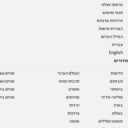
פרסמו אצלנו
תנאי שימוש
מדיניות פרטיות
הצהרת נגישות
המייל האדום
עברית
English
מדורים
חדשות
העולם הערבי
פורום צע
מבזקים
תרבות ופנאי
פורום נשו
ביטחוני
ספורט
פורום בי
פוליטי-מדיני
פורומים
פורום בי
בארץ
יהדות
בעולם
צרכנות
משפט ופלילים
אופנה