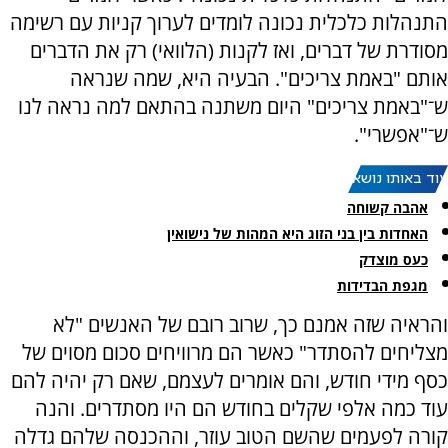
התנהלות כלכלית נכונה לומדים לערוך קניות עם רשימה
מסודרת של דברים, ואז לקנות (הלוואי) רק את הדברים
אותם "באמת צריכים". הבעיה היא, שמה שנראה
ש־"באמת צריכים" היום משתנה בהתאם למה נראה לנו
ש־"אפשרי".
עוד באותו נושא:
אהבה קשוחה
האחדות בין בני הזוג היא המהות של נישואין
כעס מוצדק
מגפת הבדידות
והראיה שזה אמנם כך, שרוב רובם של האנשים "לא
מצליחים להסתדר" כאשר הם מרוויחים סכום מסוים של
כסף מידי חודש, והם אומרים לעצמם, שאם רק יהיה להם
עוד כמה אלפי שקלים בחודש הם היו מסתדרים. והנה
קורה לפעמים שהשם הטוב עוזר, וההכנסה שלהם גדלה