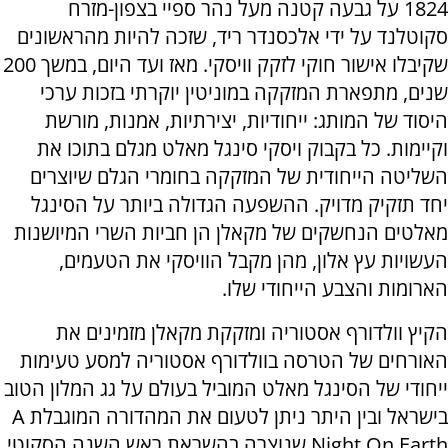
1824 על גבעה קטנה מעל נהר ספיי בצפון-מזרח
סקוטלנד על ידי אלכסנדר ריד, שזכה להיות מהראשונים
שקיבלו אישור חוקי לזקק וויסקי. מאז ועד היום, במשך 200
שנים, מתפארת המזקקה במוניטין יוקרתי בזכות ערכי
היסוד של המותג: ייחודיות, יצירתיות, אמנות, מורשת
וקיימות. כל בקבוק ויסקי סינגל מאלט מגלם בתוכו את
השליטה הייחודית של המזקקה בחומרי הגלם שיוצרים
יחד תזקיק מדויק. ההשפעה הגדולה ביותר על הסינגל
מאלטים הנחשקים של מקאלן הן חביות השרי המיושנות
העשויות עץ אלון, מהן מקבל הוויסקי את הטעמים,
הארומות והצבע הייחודי שלו.
הקיץ וולדורף אסטוריה ומזקקת מקאלן מזמינים את
האורחים של הטרסה בוולדורף אסטוריה למסע טעימות
ייחודי של הסינגל מאלט המוביל בעולם על גג המלון הטוב
בישראל ובין היתר ניתן לטעום את המהדורה המוגבלת A
Night On Earth שנוצרה בהשראת ראש השנה הסקוטי.