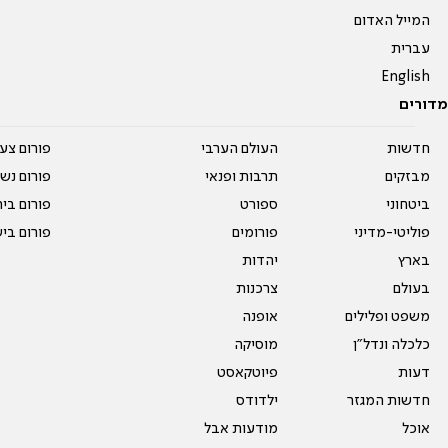
המייל האדום
עברית
English
מדורים
חדשות
העולם הערבי
פורום צע
מבזקים
תרבות ופנאי
פורום נשו
ביטחוני
ספורט
פורום בי
פוליטי-מדיני
פורומים
פורום בי
בארץ
יהדות
בעולם
צרכנות
משפט ופלילים
אופנה
כלכלה ונדל"ן
מוסיקה
דעות
פיוטקאסט
חדשות המגזר
ילדודס
אוכל
מודעות אבל