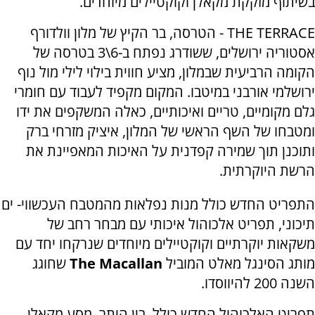
בשיתוף מזקקת מקאלן וקוקטיילים מיוחדים.
THE TERRACE - הטרסה, בר הקיץ של מלון וולדורף
אסטוריה ירושלים, ששודרג נפתח ב-6\3 בטרסה של
הקומה הרביעית שבמלון, מציע חווית בילוי לילי מול נוף
ירושלמי אורבני במיטבו. המקום מקפיד לעבוד עם חומרי
גלם מקומיים, טריים ואיכותיים, כאלה המשקפים את ידו
ומטבחו של השף הראשי של המלון, איציק מזרחי ברק
ותוכנן תוך שמירה קפדנית על האיכות המאפיינת את
הרשת היוקרתית.
התפריט החדש כולל מנות נפלאות מהמטבח העכשווי- ים
תיכוני, תפריט אלכוהול איכותי עם מבחר רחב של
משקאות יוקרתיים וקוקטיילים מיוחדים שנרקחו יחד עם
מותג הסינגל מאלט המוביל
The Macallan
שחוגג
השנה 200 להיווסדו.
תפריט האלכוהול החדש כולל, בין היתר, מסע מקאלן