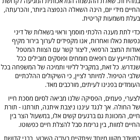
במהירות. שאלת ההנשמה המלאכותית המגיעה לקדושת
החיים מידי יום, הינה השאלה הנפוצה ביותר, והכרעתה,
בעלת משמעות קריטית.
כדי לתת מענה הלכתי מוסמך וראוי בשאלות של דיני
נפשות כאלו ואחרות, אנו מקפידים לערוך בירור מקיף
אודות המצב הרפואי, ליצור קשר עם הצוות המטפל
ולהתייעץ עם רופאים מומחים ופוסקים מובילים ככל
שנדרש. כל זאת, במקביל לליווי ותמיכה של המשפחה בכל
שלבי הטיפול. למיותר לציין, כי השיקולים ההלכתיים
העומדים בפנינו לעיתים, מורכבים מאד.
לצערי, פעמים, הפסיקה שלנו מביאה לסיום מסכת חייו
של החולה. אך לנגד עיננו ניצבת איתנה, תורתנו - תורת
חיים, המכוונת גם ברגעים קשים אלו, במשעול הצר בין
החיים למוות, בין גרימת סבל להצלת חיים כפשוטו.
במשדר מקוון מיוחד שיתקיים בעז''ה השבוע, רבני קדושת