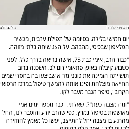
הרב אריאל וידר
צילום: יח"צ
יום חמישי בלילה, בסיומה של תפילת ערבית, מכשיר
הפלאפון שבכיסי, מהבהב. על הצג שיחה בלתי מזוהה.
"כבוד הרב, אימי כבת 73, אישה בריאה בדרך כלל, לפני
כשבוע קיבלה באופן פתאומי דום לב. השכנה ברוב
תושייתה הזמינה את כונני מד"א שביצעו בה בחסדי שמים
החייאה מוצלחת ופינו אותה להמשך טיפול במרכז הרפואי
הקרוב", סיפר הגבר מעבר לקו.
"ומה מצבה כעת"?, שאלתי. "כבר מספר ימים אמי
מאושפזת בטיפול נמרץ. כפי שהרב יודע והוסבר לנו, החל
מהרגע בו מצבה יחל להתייצב, יעשו כל מאמץ להחזירה
לנשום לבד", אמר הלה בהיסוס.