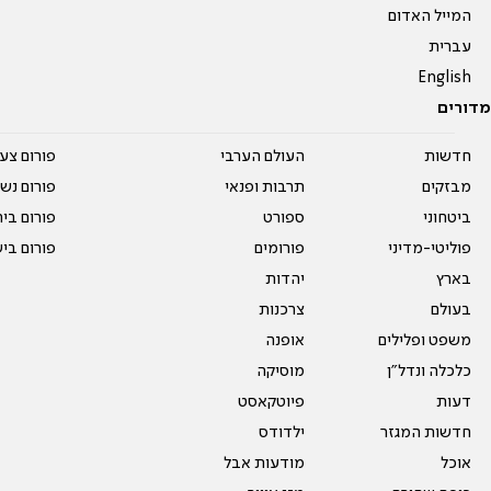
המייל האדום
עברית
English
מדורים
חדשות
העולם הערבי
פורום צע
מבזקים
תרבות ופנאי
פורום נשו
ביטחוני
ספורט
פורום בי
פוליטי-מדיני
פורומים
פורום בי
בארץ
יהדות
בעולם
צרכנות
משפט ופלילים
אופנה
כלכלה ונדל"ן
מוסיקה
דעות
פיוטקאסט
חדשות המגזר
ילדודס
אוכל
מודעות אבל