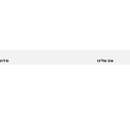
פנו אלינו
מדור
אודות
Pусский
חד
יצירת קשר
عربية
מב
פרסמו אצלנו
בי
תנאי שימוש
פו
מדיניות פרטיות
בא
הצהרת נגישות
בע
המייל האדום
מש