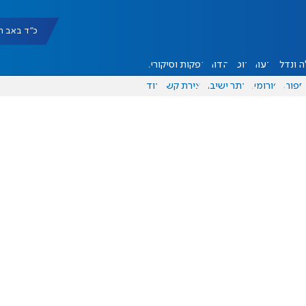
כ"ד באב תשפ"ו |
 ונדל"ן
דעות
אוכל
יהדות
הפקות וסיקורים
ספורט
פורומים
אתר ישיבה
יצירת קשר
עוד