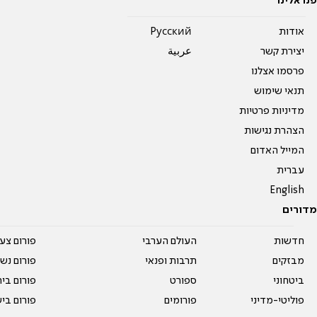
פנו אלינו
אודות
Pусский
יצירת קשר
عربية
פרסמו אצלנו
תנאי שימוש
מדיניות פרטיות
הצהרת נגישות
המייל האדום
עברית
English
מדורים
חדשות
העולם הערבי
פורום צע
מבזקים
תרבות ופנאי
פורום נשו
ביטחוני
ספורט
פורום בי
פוליטי-מדיני
פורומים
פורום בי