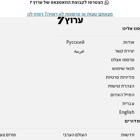
הצטרפו לקבוצת הוואטצאפ של ערוץ 7
מצאתם טעות או פרסומת לא ראויה? דווחו לנו
פנו אלינו
אודות
Pусский
יצירת קשר
عربية
פרסמו אצלנו
תנאי שימוש
מדיניות פרטיות
הצהרת נגישות
המייל האדום
עברית
English
מדורים
חדשות
העולם הערבי
פורום צע