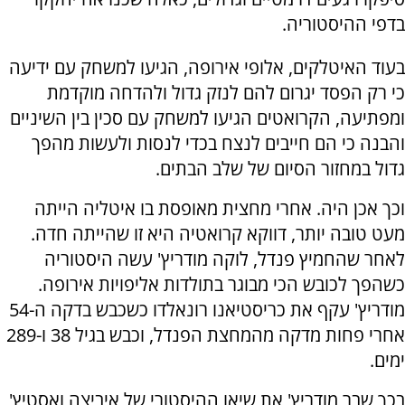
בדפי ההיסטוריה.
בעוד האיטלקים, אלופי אירופה, הגיעו למשחק עם ידיעה
כי רק הפסד יגרום להם לנזק גדול ולהדחה מוקדמת
ומפתיעה, הקרואטים הגיעו למשחק עם סכין בין השיניים
והבנה כי הם חייבים לנצח בכדי לנסות ולעשות מהפך
גדול במחזור הסיום של שלב הבתים.
וכך אכן היה. אחרי מחצית מאופסת בו איטליה הייתה
מעט טובה יותר, דווקא קרואטיה היא זו שהייתה חדה.
לאחר שהחמיץ פנדל, לוקה מודריץ' עשה היסטוריה
כשהפך לכובש הכי מבוגר בתולדות אליפויות אירופה.
מודריץ' עקף את כריסטיאנו רונאלדו כשכבש בדקה ה-54
אחרי פחות מדקה מהמחצת הפנדל, וכבש בגיל 38 ו-289
ימים.
בכך שבר מודריץ' את שיאו ההיסטורי של איביצה ואסטיץ'