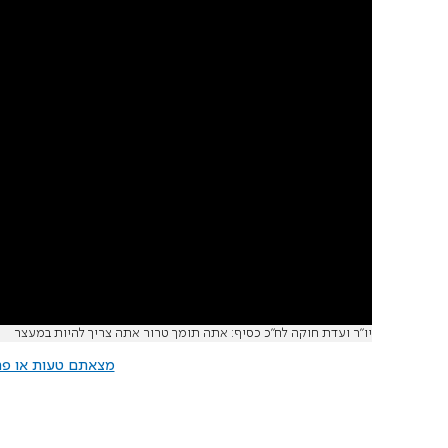
יו"ר ועדת חוקה לח"כ כסיף: אתה תומך טרור אתה צריך להיות במעצר
מצאתם טעות או פרס