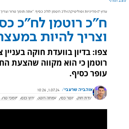
מצב תורני
ערוץ 7
מדיניות ופוליטיקה
ח"כ רוטמן לח"כ כסיף: "אתה תומך טרור וצריך 
ח"כ רוטמן לח"כ כס
וצריך להיות במעצר
צפו: בדיון בוועדת חוקה בעניין
רוטמן כי הוא מקווה שהצעת החו
עופר כסיף.
אוהביה שרעבי
1.07.24, 10:26
ועדת חוקה
עופר כסיף
שמחה רוטמן
ערוץ כנסת
תומכי טרור