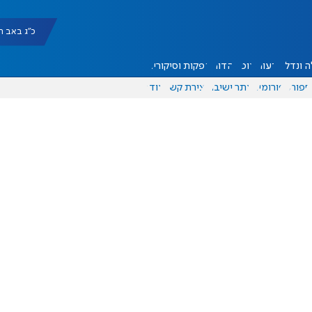
כ"ג באב תשפ"ו |
 ונדל"ן
דעות
אוכל
יהדות
הפקות וסיקורים
ספורט
פורומים
אתר ישיבה
יצירת קשר
עוד