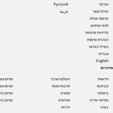
אודות
Pусский
יצירת קשר
عربية
פרסמו אצלנו
תנאי שימוש
מדיניות פרטיות
הצהרת נגישות
המייל האדום
עברית
English
מדורים
חדשות
העולם הערבי
פורום צע
מבזקים
תרבות ופנאי
פורום נשו
ביטחוני
ספורט
פורום בי
פוליטי-מדיני
פורומים
פורום בי
בארץ
יהדות