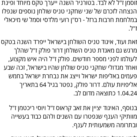
זוסמן ז"ל לא לבד. בטורניר השנה ייערך טקס מיוחד ופינת
הנצחה לזכרם של שני שחקני טניס שולחן נוספים שנפלו
במלחמת חרבות ברזל - רס"ן רועי מלדסי וסמל שי מיכאלי
ז"ל.
זאת ועוד, איגוד טניס השולחן בישראל ייפרד השנה בטקס
מרגש גם מאגדת טניס השולחן דרור פולק ז"ל שהלך
לעולמו לפני מספר חודשים. פולק ז"ל היה איש מקצוע,
ואחד מגדולי שחקני טניס שולחן שהיו בישראל, זכה שבע
פעמים באליפות ישראל וייצג את נבחרת ישראל בחמש
אליפויות עולם. דרור פולק, נפטר בגיל 64 בתאריך
1.04.24 כתוצאה מדום לב.
בנוסף, האיגוד יציין את זאב קראוס ז"ל ויוסי ריכטמן ז"ל
מוותיקי הענף שנפטרו עם השנים ולהם כבוד בעשייה
ובתרומה משמעותית לענף.