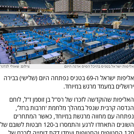
אליפות ישראל בטניס בהיכל הפיס ארנה היום
צילום: שאולי לנדנר
אליפות ישראל ה-69 בטניס נפתחה היום (שלישי) בבירה
ירושלים במעמד מרגש במיוחד.
האליפות שהוקדשה לזכרו של רס"ל בן זוסמן ז"ל, לוחם
הנדסה קרבית שנפל במהלך מלחמת 'חרבות ברזל',
נפתחה עם מחווה מרגשת במיוחד, כאשר המתחרים
השונים התאחדו לרגע והתמסרו ב-120 חבטות לשובם של
120 החטופים והחטופות ועמדו דקת דומייה לזכרם של