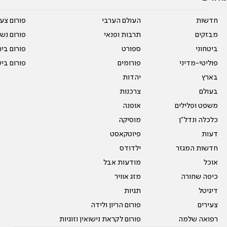
חדשות
העולם הערבי
פורום צע
מבזקים
תרבות ופנאי
פורום נשו
ביטחוני
ספורט
פורום בי
פוליטי-מדיני
פורומים
פורום בי
בארץ
יהדות
בעולם
צרכנות
משפט ופלילים
אופנה
כלכלה ונדל"ן
מוסיקה
דעות
פיוטקאסט
חדשות המגזר
ילדודס
אוכל
מודעות אבל
כיפה שחורה
מזג אוויר
דיגיטל
תגיות
צעירים
פורום הריון ולידה
רפואה שלמה
פורום לקראת נישואין וזוגיות