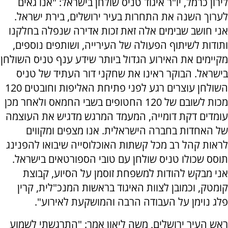
לירון כרמל, יו"ר איגוד טניס שולחן בישראל: "אנו גאים
לערוך השנה את התחרות בעיר ירושלים, בירת ישראל.
אני חושב שבימים אלה זאת זכות אדירה שנפלה בחלקנו
ותודות לשיתוף הפעולה של העירייה, ושותפים נוספים,
מקיימים את האירוע הגדול ביותר שידע ענף טניס השולחן
בישראל. הבוקר ראינו את שחקני דור העתיד של טניס
השולחן עוצרים רגע לפני פתיחת האליפות וחובטים 120
מכות לשובם של 120 החטופים בשבי החמאס ולאחר מכן
עומדים דקת דומייה, המעמד המרגש מדגיש את העוצמה
של האחדות בחברה הישראלית. אנו מצפים ומקווים
לראות קהל רב מכל קשתות האוכלוסייה שיבואו להפנינג
תוסס שכולו טניס שולחן עם טובי הספורטאים בישראל.
אני מבקש להודות למשפחת זוסמן על הסיוע, קבוצת
קומטק, וכמובן לצוות האיגוד בראשות המנכ"לית, קרין
פלג נוימן על העבודה הרבה והמושקעת לאירוע".
ראש העיר ירושלים, משה ליאון אמר: "התרגשתי לשמוע