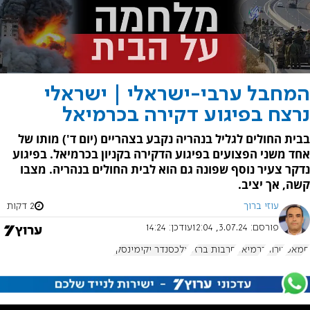
המחבל ערבי-ישראלי | ישראלי
נרצח בפיגוע דקירה בכרמיאל
בבית החולים לגליל בנהריה נקבע בצהריים (יום ד') מותו של
אחד משני הפצועים בפיגוע הדקירה בקניון בכרמיאל. בפיגוע
נדקר צעיר נוסף שפונה גם הוא לבית החולים בנהריה. מצבו
קשה, אך יציב.
עוזי ברוך
2 דקות
פורסם:
3.07.24, 12:04
עודכן:
14:24
חמאס
טרור
כרמיאל
חרבות ברזל
אלכסנדר יקימינסקי