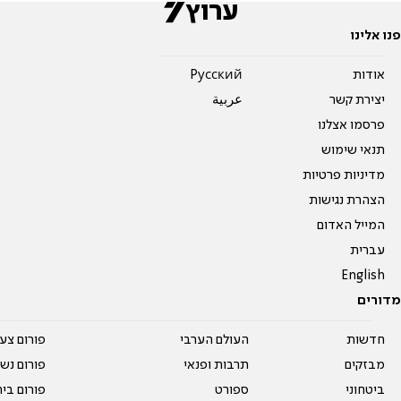
פנו אלינו
אודות
Pусский
יצירת קשר
عربية
פרסמו אצלנו
תנאי שימוש
מדיניות פרטיות
הצהרת נגישות
המייל האדום
עברית
English
מדורים
חדשות
העולם הערבי
פורום צע
מבזקים
תרבות ופנאי
פורום נשו
ביטחוני
ספורט
פורום בי