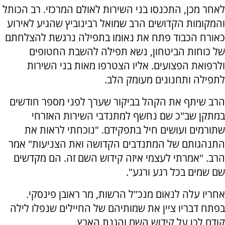
לאחר מכן, התכנסו בני השירות לאולם המרכזי. רב הכותל
והמקומות הקדושים הרב שמואל רבינוביץ שהגיע לאירוע
כאורח הכבוד פתח את נאומו בתפילה נרגשת להצלחתם
של כוחות הביטחון, נשא תפילה להשבת החטופים
ולרפואת הפצועים. אליו הצטרפו מאות בני השירות
לתפילה ותחנונים מעומק הלב.
הרב שיתף את הקהל בביקור שערך לפני מספר חודשים
במתקן שב"כ שם נחשף למתנדבי השירות האזרחי
שתורמים ועושים חיל בתפקידם. "נוכחתי לראות את
התנהגותם של המתנדבים הקדושה ואת הצניעות" אמר
הרב. "אמרתי לעצמי איזה קידוש השם זה. הם מקדשים
שם שמים בכל רגע ורגע".
אחריו עלה לנאום מנכ"ל הרשות, מר ראובן פינסקי.
בפתח דבריו ציין את שמותיהם של החיילים שנפלו לילה
קודם לכן על קידוש השם והגנת הארץ.