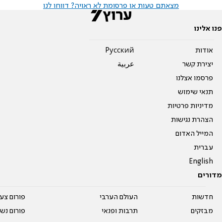
מצאתם טעות או פרסומת לא ראויה? דווחו לנו
פנו אלינו
אודות
Pусский
יצירת קשר
عربية
פרסמו אצלנו
תנאי שימוש
מדיניות פרטיות
הצהרת נגישות
המייל האדום
עברית
English
מדורים
חדשות
העולם הערבי
פורום צע
מבזקים
תרבות ופנאי
פורום נשו