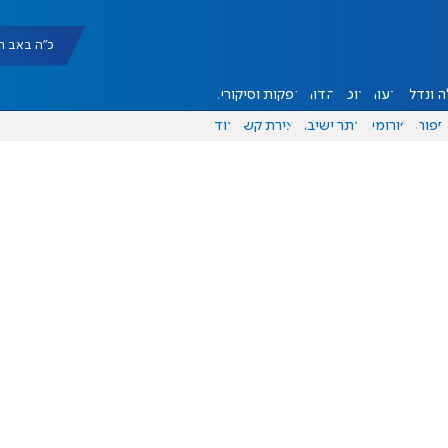
כ"ה באב תשפ"ו |
 ונדל"ן
דעות
אוכל
יהדות
הפקות וסיקורים
ספורט
פורומים
אתר ישיבה
יצירת קשר
עוד