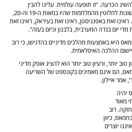
להשיג הכרעה. "זו תופעה עולמית. עלינו להבין
שבמהלך המאה ה-21 המלחמות שאנו נלחמים שונות לחלוטין מהמלחמות שהיו במאות ה-19 וה-20,
אינו זאת באפגניסטן, ראינו זאת בעיראק, ראינו זאת
מדי יום בגדה המערבית, בלבנון וכיום בעזה".
חמאס היא באמצעות מהלכים מדיניים בהדגישו, כי רוב
יישום ההלכה האיסלאמית.
וב יותר, ורעיון טוב יותר הוא להציג אופק מדיני
מאס, הם אינם מאמינים בקונספט של השריעה
אמר איילון.
 יהיה
י מאוד
וקה. רוב
חמאס, כיוון
ננו יוצרים