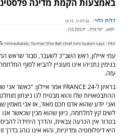
באמצעות הקמת מדינה פלסטיני
דלית הלוי
11.07.24, 16:12
חמאס
עמי איילון
חרבות ברזל
e 'immediately', former Shin Bet chief Ami Ayalon says • FRA
עמי איילון, ראש השב"כ לשעבר, סבור שראש ה
בנימין נתניהו אינו מעוניין להביא לסוף המלחמ
עזה.
בראיון ל-FRANCE 24 אמר איילון: "כאשר א
ההתבטאויות שלו והוא מבטיח לנו ניצחון מוחלט
ואני יודע שהוא אדם חכם מאוד, אז אני מאמין ש
לשים קץ למלחמה, כיוון שהוא מבין שכאשר אנו 
בטרור אין הכרעה צבאית, והדרך היחידה להביס
היא דיפלומטיה ומדיניות, והוא אינו נוהג בדרך זו"