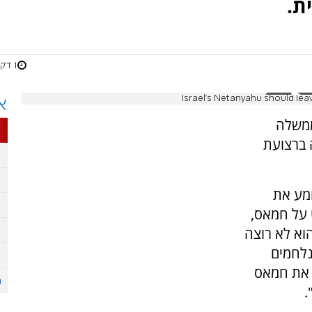
ת.
1 דקות
Israel's Netanyahu should leav
א
ממשלה
ה ברצועת
ני שומע את
 על חמאס,
הוא לא רוצה
נלחמים
 את חמאס
.