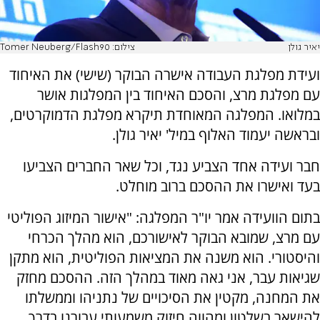
יאיר גולן
צילום: Tomer Neuberg/Flash90
ועידת מפלגת העבודה אישרה הבוקר (שישי) את האיחוד
עם מפלגת מרצ, והסכם האיחוד בין המפלגות אושר
במלואו. המפלגה המאוחדת תיקרא מפלגת הדמוקרטים,
ובראשה יעמוד האלוף במיל' יאיר גולן.
חבר ועידה אחד הצביע נגד, וכל שאר החברים הצביעו
בעד ואישרו את ההסכם ברוב מוחלט.
בתום הוועידה אמר יו"ר המפלגה: "אישור המיזוג הפוליטי
עם מרצ, שמובא הבוקר לאישורכם, הוא מהלך הכרחי
והיסטורי. הוא משנה את המציאות הפוליטית, הוא מתקן
שגיאות עבר, אני גאה מאוד במהלך הזה. ההסכם מחזק
את המחנה, מקטין את הסיכויים של נתניהו וממשלתו
להישאר בשלטון ומהווה חיזוק משמעותי עבורנו בדרך