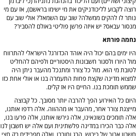
קיצוני ושוליים) ועם הליכוד בהנהגת נתניהו (כי ליברמן
רוצה לקבוע לליכודניקים את מי ישימו בראשם), אז עם מי
נותר לו להקים ממשלה? שוב עם השמאל? אולי שוב עם
מנסור עבאס? יש איזה פרשן פוליטי באולם להסביר?
נחמה פורתא
היו ימים בהם יכול היה אוהד הכדורגל הישראלי להתרווח
מול היורו ולסגור חשבונות היסטוריים ולפיהם להחליט
לטובת מי הוא. מול כל צורר ומתנכל מהעבר ניתן היה
למצוא מדינה שקצת פחות התעמרה בנו או אולי אחת כזו
שממש תומכת בנו. החיים היו אז קלים.
היום כל האירוע הפך להרבה יותר מסובך. כל קבוצה
מייצגת צורר אחר, מהעבר או מההווה. אלה רדפו אותנו,
אלה תומכים בשונאינו, אלה גירשו אותנו, אלה פרעו בנו,
אלה כבר הכירו במדינה פלשתינית ועם אלה יש חשבון לנו
חשבון ארוך של כיבוש, הרג וחורבן, ואלה מפרידים רק חצי