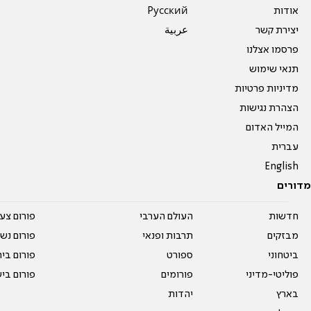
אודות
Pусский
יצירת קשר
عربية
פרסמו אצלנו
תנאי שימוש
מדיניות פרטיות
הצהרת נגישות
המייל האדום
עברית
English
מדורים
חדשות
העולם הערבי
פורום צע
מבזקים
תרבות ופנאי
פורום נשו
ביטחוני
ספורט
פורום בי
פוליטי-מדיני
פורומים
פורום בי
בארץ
יהדות