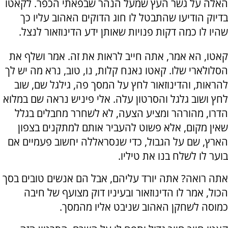
האלה על גשר העץ שמעל הנהר שבפאתי הכפר. לקאטו
בדיוק הודיעו שהתבטל לו חוג הדוקים האהוב עליו כך
שהיו לו כמה דקות פנויות שאותן ידע הדינוזאור לנצל.
קאטו, הא אמר, אתה חייב לראות את זה. אמר ושלף את
הסלולארי שלו. קאטו נאנח קלות, נו, טוב, נרא מה יש לך
להראות, והדינוזאור לחץ על המסך פה, גילגל שם, שוב
לחץ ושוב גלגל והסרטון עלה. אלי פיניש נראה שם במלוא
הדרו, מהורהר ומציע הצעה, לא לשחרר מחבלים בגלל
שאין מקום, אלא פשוט להעביר אותם למתקנים בצפון
הארץ, שם על הגבול, כדי שנסראללה יחשוב פעמיים אם
בוער לו לשלח בנו את טיליו.
אתה רואה? אתה יורד עליהם, אבל הם אנשים טובים בסך
הכול, אמר לו הדינוזאור ובעיניו דוק מצועף של חיבה
כמוסה לשחקן האהוב שניבט אליו מהמסך.