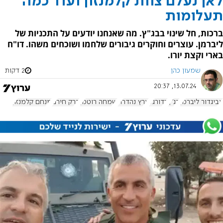
לאן נעלם צוות קלמנזון ועוד כמה
תעלומות
ברכות, חל שינוי בבג"ץ. מה שאנחנו יודעים על התכניות של
ליברמן. עוצרים וחוקרים גיבורים שלחמו ושוכחים משהו. דו"ח
בארי וקצת יורו.
שמעון כהן
2 דקות
13.07.24, 20:37
אביגדור ליברמן
בג"ץ
כדורגל
ארץ נהדרת
שמחה רוטמן
ברק חירם
מנחם קלמנזון