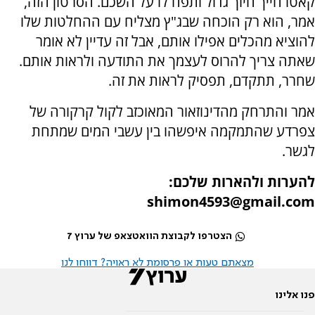
קאטו חייך חיוך גדול ותפח לו על השכם. הסרטון הזה,
אמר, הוא רק הוכחה שבג"ץ מצליח עם ההחלטות שלו
להוציא מהכלים אפילו אותם, אבל זה עדיין לא אומר
שאתה צריך להרוס לעצמך את התודעה ולראות אותם.
שחרר, תתקדם, תפסיק לראות את זה.
אמר והתרחק מהדינוזאור המאוכזב לקול קרקורה של
צפרדע שהתמקמה איפשהו בין עשבי המים שמתחת
לגשר.
להערות ולהארות שלכם:
shimon4593@gmail.com
הצטרפו לקבוצת הוואטצאפ של ערוץ 7
מצאתם טעות או פרסומת לא ראויה? דווחו לנו
פנו אלינו