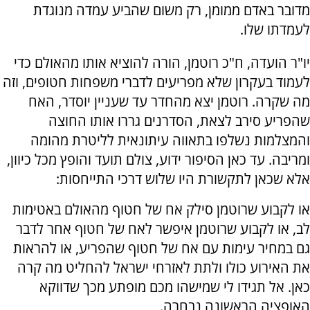
מדובר באדם ממומן, רק משום שהביע עמדה מנוגדת
לעמדתו שלו.
יו"ר הועדה, ח"כ רוטמן, הורה להוציא אותו מהאולם כדי
לעמוד בעקרון שלא מפריעים לדברי משפחות חטופים, וזה
מה שקרה. רוטמן יצא מהחדר עד שעניין יוסדר, האח
שהפריע סירב לצאת, הסדרנים גררו אותו החוצה
והמצלמות נשלפו בתאווה עיתונאית לליטרת מהומה
ומריבה. עד כאן הסיפור ידוע, צולם תועד והופץ מכל כיוון,
אלא שכאן לתקשורת היו שלוש דרכי התייחסות:
או לקבוע שרוטמן סילק אח של חטוף מהאולם באטימות
לב, או לקבוע שרוטמן איפשר לאח של חטוף אחר לדבר
גם במחיר עימות עם אח של חטוף שהפריע, או להראות
את האירוע כולו ולתת לאזרחי ישראל להחליט מה קרה
כאן. אל תגידו לי שמישהו מכם מופתע מכך שדווקא
האופציה הראשונה נבחרה.