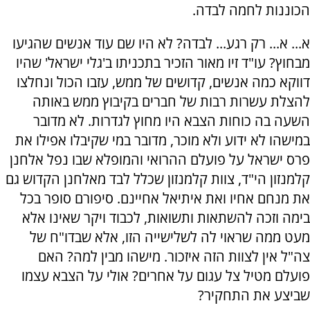
הכוננות לחמה לבדה.
א... א... רק רגע... לבדה? לא היו שם עוד אנשים שהגיעו
מבחוץ? עו"ד זיו מאור הזכיר בתכניתו ב'גלי ישראל' שהיו
דווקא כמה אנשים, קדושים של ממש, עזבו הכול ונחלצו
להצלת עשרות רבות של חברים בקיבוץ ממש באותה
השעה בה כוחות הצבא היו מחוץ לגדרות. לא מדובר
במישהו לא ידוע ולא מוכר, מדובר במי שקיבלו אפילו את
פרס ישראל על פועלם ההרואי והמופלא שבו נפל אלחנן
קלמנזון הי"ד, צוות קלמנזון שכלל לבד מאלחנן הקדוש גם
את מנחם אחיו ואת איתיאל אחיינם. סיפורם סופר בכל
בימה וזכה להשתאות ותשואות, לכבוד ויקר שאינו אלא
מעט ממה שראוי לה לשלישייה הזו, אלא שבדו"ח של
צה"ל אין לצוות הזה איזכור. מישהו מבין למה? האם
פועלם מטיל צל עגום על אחרים? אולי על הצבא עצמו
שביצע את התחקיר?