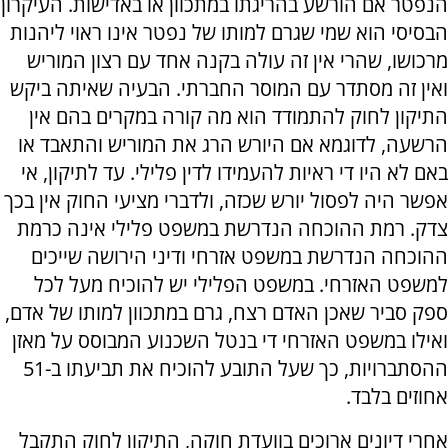
הנפטר אם הורשע בהריגתו במתכוון או באדישות. העיקרון
הבסיסי הוא שמי שגרם למותו של נפטר אינו ראוי ליהנות
מרכושו, שהרי אין זה עולה בקנה אחד עם רצון המוריש
ואין זה מסתדר עם המוסר החברתי. הבעיה שאיתה ביקש
התיקון לחוק להתמודד הוא מה קורה במקרים בהם אין
הרשעה, לדוגמא אם היורש הרג את המוריש והתאבד או
באם לא היו די ראיות להעמידו לדין פלילי. עד לתיקון, אי
אפשר היה לפסול יורש שכזה, ולדברי מציעי החוק אין בכך
צדק. רמת ההוכחה הנדרשת במשפט פלילי אינה כרמת
ההוכחה הנדרשת במשפט אזרחי ודיני הירושה שייכים
למשפט האזרחי. במשפט הפלילי יש להוכיח מעל לכל
ספק סביר שאכן האדם רצח, גרם במתכוון למותו של אדם,
ואילו במשפט האזרחי די בנטל השכנוע המבוסס על מאזן
ההסתברויות, כך שעל התובע להוכיח את תביעתו ב-51
אחוזים בלבד.
אחרי דיונים ארוכים בוועדת חוקה, התיקון לחוק התקבל