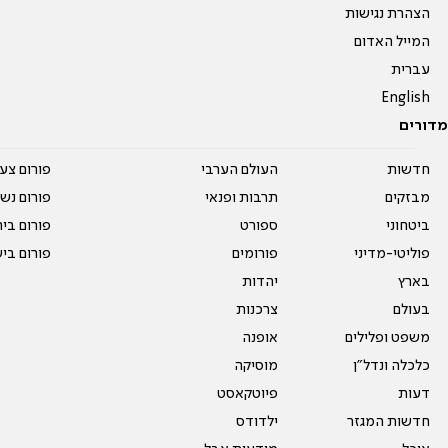
הצהרת נגישות
המייל האדום
עברית
English
מדורים
חדשות
העולם הערבי
פורום צע
מבזקים
תרבות ופנאי
פורום נשו
ביטחוני
ספורט
פורום בי
פוליטי-מדיני
פורומים
פורום בי
בארץ
יהדות
בעולם
צרכנות
משפט ופלילים
אופנה
כלכלה ונדל"ן
מוסיקה
דעות
פיוטקאסט
חדשות המגזר
ילדודס