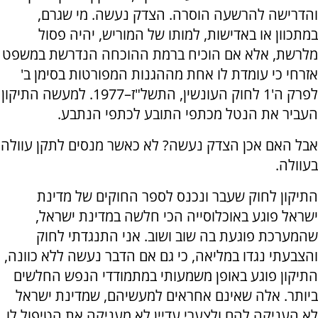
והדרישה להרשעה הוסרה. הצדק נעשה. מי שגרם,
במתכוון או באדישות, למותו של המוריש, יהיה פסול
מלרשת, אלא אם הוכיח ברמת ההוכחה הנדרשת במשפט
אזרחי כי עומדת לו אחת מההגנות המפורטות בסימן ב'
לפרק ה'1 לחוק העונשין, התשל"ז–1977. למעשה התיקון
העביר את הנטל מכתפי התובע לכתפי הנתבע.
אבל האם אכן הצדק נעשה? לא כאשר מנסים לתקן עוולה
בעוולה.
התיקון לחוק שעבר ונכנס לספר החוקים של מדינת
ישראל פוגע באוכלוסייה הכי חלשה במדינת ישראל,
שהמערכת פוגעת בה שוב ושוב. אני התנגדתי לחוק
והצבעתי נגדו במליאה, כי גם אם הדבר נעשה ללא כוונה,
התיקון פוגע באופן משמעותי במתמודדי הנפש החלשים
ביותר. אלה שאינם אחראים למעשיהם, שמדינת ישראל
לא העניקה להם ולצערי עדיין לא מעניקה את הטיפול לו