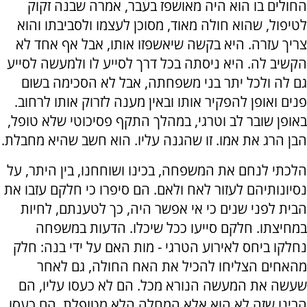
החולים בו הוא היה מאושפז בעבר, אמרה שבנה זקוק
לטיפול, שהוא חולה מאוד, מסוכן לעצמו ולסביבתו והוא
צריך עזרה. היא בקשה שיאשפזו אותו, אבל אף אחד לא
הקשיב לה. היא ניסתה בכל דרך לסייע לו ולמעשה לסייע
גם לה ולכל יתר בני משפחתה, אבל לא הסכימה בשום
פנים ואופן להפקיר אותו ובאין מענה לזרוק אותו לרחוב.
באופן שובר לב וטרגי, במהלך התקף פסיכוטי שלא טופל,
הבן הרג את אמו. זו שהגנה עליו. הוא חשב שהיא מחבלת.
הלכתי לנחם את המשפחה, בכינו ושוחחנו, בין היתר, על
נסיונותיהם לעזור לאח ולאם. הם סיפרו כי חלקם עזבו את
הבית לפני שנים כי אי אפשר היה, כך לטענתם, לחיות
במחיצתו. חלקם סייעו ככל שיכלו. הדעות במשפחה
נחלקו ביחס לאירוע הטרגי - מות האם על ידי בנה: חלק
מהאחים הצליחו להכיל את האח החולה, גם לאחר
שעשה את המעשה הנורא מכל. הם לא כעסו עליו, הם
הבינו שזה לא הוא אלא המחלה הלא מטופלת, הם כעסו