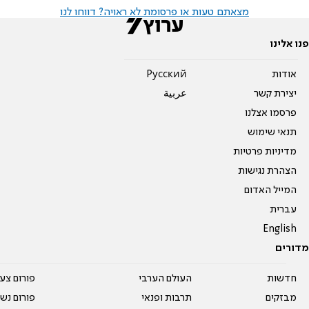
מצאתם טעות או פרסומת לא ראויה? דווחו לנו
פנו אלינו
אודות
Pусский
יצירת קשר
عربية
פרסמו אצלנו
תנאי שימוש
מדיניות פרטיות
הצהרת נגישות
המייל האדום
עברית
English
מדורים
חדשות
העולם הערבי
פורום צע
מבזקים
תרבות ופנאי
פורום נשו