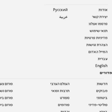
אודות
Pусский
יצירת קשר
عربية
פרסמו אצלנו
תנאי שימוש
מדיניות פרטיות
הצהרת נגישות
המייל האדום
עברית
English
מדורים
חדשות
העולם הערבי
פורום צע
מבזקים
תרבות ופנאי
פורום נשו
ביטחוני
ספורט
פורום בי
פוליטי-מדיני
פורומים
פורום בי