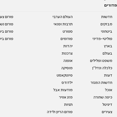
מדורים
חדשות
העולם הערבי
פורום צע
מבזקים
תרבות ופנאי
פורום נשו
ביטחוני
ספורט
פורום בי
פוליטי-מדיני
פורומים
פורום בי
בארץ
יהדות
בעולם
צרכנות
משפט ופלילים
אופנה
כלכלה ונדל"ן
מוסיקה
דעות
פיוטקאסט
חדשות המגזר
ילדודס
אוכל
מודעות אבל
כיפה שחורה
מזג אוויר
דיגיטל
תגיות
צעירים
פורום הריון ולידה