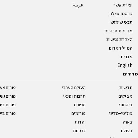
יצירת קשר
عربية
פרסמו אצלנו
תנאי שימוש
מדיניות פרטיות
הצהרת נגישות
המייל האדום
עברית
English
מדורים
חדשות
העולם הערבי
פורום צע
מבזקים
תרבות ופנאי
פורום נשו
ביטחוני
ספורט
פורום בי
פוליטי-מדיני
פורומים
פורום בי
בארץ
יהדות
בעולם
צרכנות