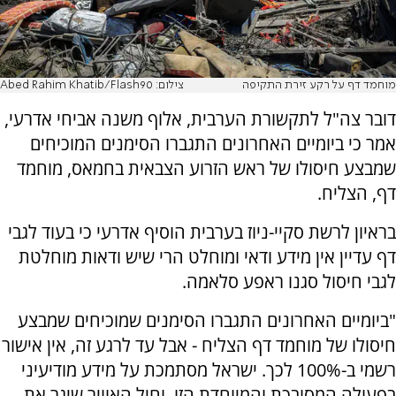
מוחמד דף על רקע זירת התקיפה
צילום: Abed Rahim Khatib/Flash90
דובר צה"ל לתקשורת הערבית, אלוף משנה אביחי אדרעי,
אמר כי ביומיים האחרונים התגברו הסימנים המוכיחים
שמבצע חיסולו של ראש הזרוע הצבאית בחמאס, מוחמד
דף, הצליח.
בראיון לרשת סקיי-ניוז בערבית הוסיף אדרעי כי בעוד לגבי
דף עדיין אין מידע ודאי ומוחלט הרי שיש ודאות מוחלטת
לגבי חיסול סגנו ראפע סלאמה.
"ביומיים האחרונים התגברו הסימנים שמוכיחים שמבצע
חיסולו של מוחמד דף הצליח - אבל עד לרגע זה, אין אישור
רשמי ב-100% לכך. ישראל מסתמכת על מידע מודיעיני
בפעולה המסובכת והמיוחדת הזו, וחיל האוויר שיגר את